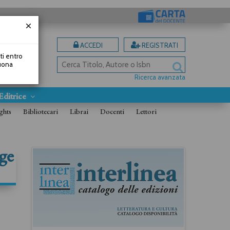
ACCEDI
REGISTRATI
uti entro
Buona
Ricerca avanzata
Editrice
ghts
Bibliotecari
Librai
Docenti
Lettori
age