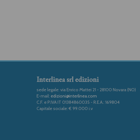
Interlinea srl edizioni
sede legale: via Enrico Mattei 21 - 28100 Novara (NO)
E-mail:
edizioni@interlinea.com
C.F. e P.IVA IT 01384860035 - R.E.A.: 169804
Capitale sociale: € 99.000 i.v