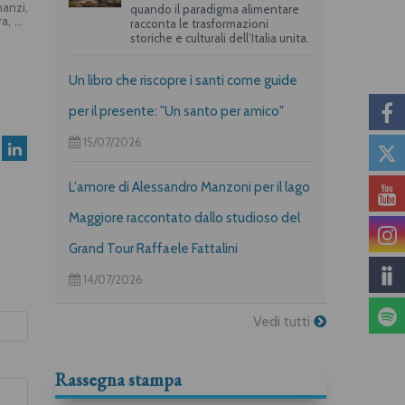
manzi,
quando il paradigma alimentare
ra, da
racconta le trasformazioni
 della
storiche e culturali dell’Italia unita.
po la
lli la
Pietro
Un libro che riscopre i santi come guide
per il presente: "Un santo per amico"
15/07/2026
L'amore di Alessandro Manzoni per il lago
Maggiore raccontato dallo studioso del
Grand Tour Raffaele Fattalini
14/07/2026
Vedi tutti
Rassegna stampa