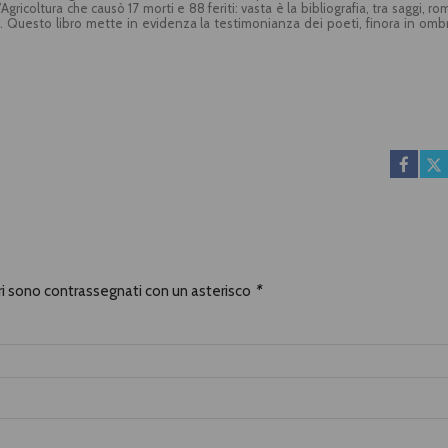
ricoltura che causò 17 morti e 88 feriti: vasta è la bibliografia, tra saggi, ro
li. Questo libro mette in evidenza la testimonianza dei poeti, finora in omb
ordando Giuseppe Pinelli, ferroviere animatore del circolo anarchico Ponte
finestra della questura di Milano, dove era trattenuto qualche giorno do
amica della morte. Come scrive il magistrato Guido Salvini: «con Giuseppe Pine
tà». Con poesie di Pier Paolo Pasolini, Giovanni Raboni, Roberto Sanesi, 
o Fo
ori sono contrassegnati con un asterisco
*