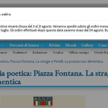
 estiva
SEGUICI SU
itrice rimarrà chiusa dal 3 al 21 agosto. Verranno spediti subito gli ordini ricev
 luglio. Gli ordini effettuati dopo questa data saranno evasi dal 24 agosto. 
s
Percorsi di lettura
Riviste
Ebook
Gallery
Casa 
ratori
Traduttori
Redazione
Grafica
Ufficio stampa
Diritti-Ri
poetica: Piazza Fontana. La strage e Pinelli. La poesia non dimentica
a poetica: Piazza Fontana. La str
mentica