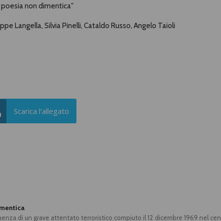
La poesia non dimentica"
pe Langella, Silvia Pinelli, Cataldo Russo, Angelo Taioli
Scarica l'allegato
imentica
enza di un grave attentato terroristico compiuto il 12 dicembre 1969 nel cen