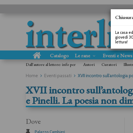
Chiusura
La casa ed
giovedì 30
lettura!
Catalogo
Le rane
Eventi e New
Dall'autore al lettore: info per
Autori
Curatori
Illust
Home
Eventi passati
XVII incontro sull’antologia 
XVII incontro sull’antologi
e Pinelli. La poesia non di
Dove
Palazzo Cambieri