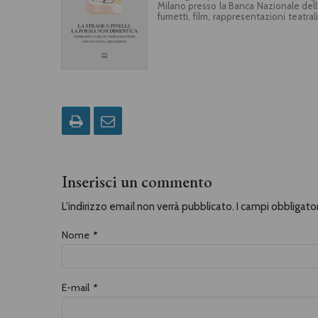
Milano presso la Banca Nazionale dell’Ag
fumetti, film, rappresentazioni teatra
Pasolini a Raboni, in particolare ric
Ghisolfa, morto precipitando da una 
strage. Non è mai stata chiarita la din
Giustizia è stata solo dolore e ceci
Valpreda e altri.Con una tavola di Dari
Inserisci un commento
L'indirizzo email non verrà pubblicato. I campi obbligat
Nome
*
E-mail
*