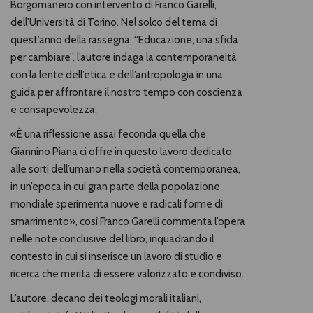
Borgomanero con intervento di Franco Garelli,
dell’Università di Torino. Nel solco del tema di
quest’anno della rassegna, “Educazione, una sfida
per cambiare”, l’autore indaga la contemporaneità
con la lente dell’etica e dell’antropologia in una
guida per affrontare il nostro tempo con coscienza
e consapevolezza.
«È una riflessione assai feconda quella che
Giannino Piana ci offre in questo lavoro dedicato
alle sorti dell’umano nella società contemporanea,
in un’epoca in cui gran parte della popolazione
mondiale sperimenta nuove e radicali forme di
smarrimento», così Franco Garelli commenta l’opera
nelle note conclusive del libro, inquadrando il
contesto in cui si inserisce un lavoro di studio e
ricerca che merita di essere valorizzato e condiviso.
L’autore, decano dei teologi morali italiani,