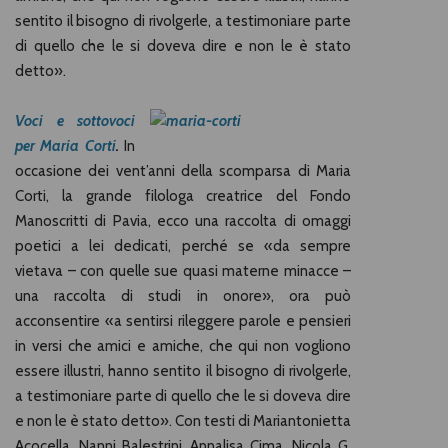
sentito il bisogno di rivolgerle, a testimoniare parte
di quello che le si doveva dire e non le è stato
detto».
Voci e sottovoci
per Maria Corti
.
In
occasione dei vent’anni della scomparsa di Maria
Corti, la grande filologa creatrice del Fondo
Manoscritti di Pavia, ecco una raccolta di omaggi
poetici a lei dedicati, perché se «da sempre
vietava – con quelle sue quasi materne minacce –
una raccolta di studi in onore», ora può
acconsentire «a sentirsi rileggere parole e pensieri
in versi che amici e amiche, che qui non vogliono
essere illustri, hanno sentito il bisogno di rivolgerle,
a testimoniare parte di quello che le si doveva dire
e non le è stato detto». Con testi di Mariantonietta
Acocella, Nanni Balestrini, Annalisa Cima, Nicola G.