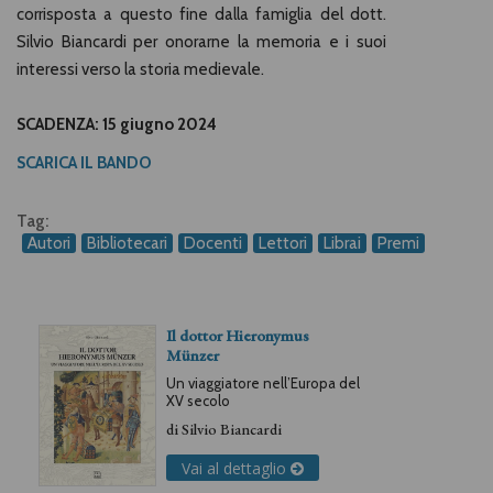
corrisposta a questo fine dalla famiglia del dott.
Silvio Biancardi per onorarne la memoria e i suoi
interessi verso la storia medievale.
SCADENZA: 15 giugno 2024
SCARICA IL BANDO
Tag:
Autori
Bibliotecari
Docenti
Lettori
Librai
Premi
Il dottor Hieronymus
Münzer
Un viaggiatore nell’Europa del
XV secolo
di
Silvio Biancardi
Vai al dettaglio