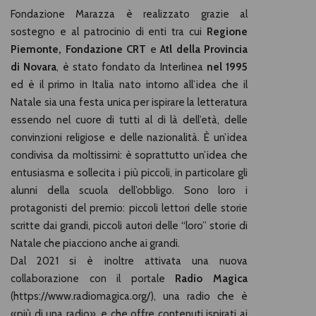
Fondazione Marazza è realizzato grazie al
sostegno e al patrocinio di enti tra cui
Regione
Piemonte, Fondazione CRT
e
Atl della Provincia
di Novara
, è stato fondato da Interlinea
nel 1995
ed è il primo in Italia nato intorno all’idea che il
Natale sia una festa unica per ispirare la letteratura
essendo nel cuore di tutti al di là dell’età, delle
convinzioni religiose e delle nazionalità. È un’idea
condivisa da moltissimi: è soprattutto un’idea che
entusiasma e sollecita i più piccoli, in particolare gli
alunni della scuola dell’obbligo. Sono loro i
protagonisti del premio: piccoli lettori delle storie
scritte dai grandi, piccoli autori delle “loro” storie di
Natale che piacciono anche ai grandi.
Dal 2021 si è inoltre attivata una nuova
collaborazione con il portale
Radio Magica
(https://www.radiomagica.org/), una radio che è
«più di una radio», e che offre contenuti ispirati ai