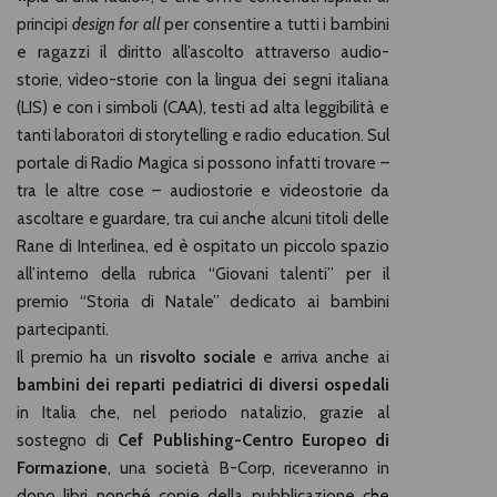
principi
design for all
per consentire a tutti i bambini
e ragazzi il diritto all’ascolto attraverso audio-
storie, video-storie con la lingua dei segni italiana
(LIS) e con i simboli (CAA), testi ad alta leggibilità e
tanti laboratori di storytelling e radio education. Sul
portale di Radio Magica si possono infatti trovare –
tra le altre cose – audiostorie e videostorie da
ascoltare e guardare, tra cui anche alcuni titoli delle
Rane di Interlinea, ed è ospitato un piccolo spazio
all’interno della rubrica “Giovani talenti” per il
premio “Storia di Natale” dedicato ai bambini
partecipanti.
Il premio ha un
risvolto sociale
e arriva anche ai
bambini dei reparti pediatrici di diversi ospedali
in Italia che, nel periodo natalizio, grazie al
sostegno di
Cef Publishing-Centro Europeo di
Formazione
, una società B-Corp, riceveranno in
dono libri nonché copie della pubblicazione che