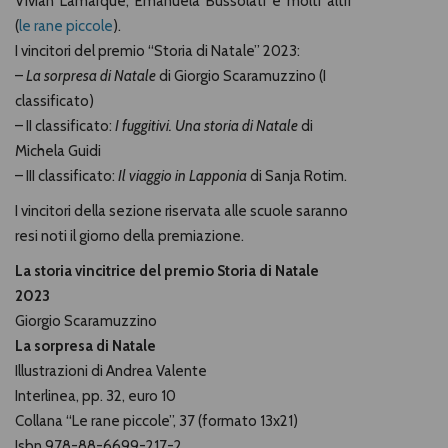
Vivian Lamarque, Emanuela Bussolati e molti altri
(
le rane piccole
).
I vincitori del premio “Storia di Natale” 2023:
–
La sorpresa di Natale
di Giorgio Scaramuzzino (I
classificato)
– II classificato:
I fuggitivi. Una storia di Natale
di
Michela Guidi
– III classificato:
Il viaggio in Lapponia
di Sanja Rotim.
I vincitori della sezione riservata alle scuole saranno
resi noti il giorno della premiazione.
La storia vincitrice del premio Storia di Natale
2023
Giorgio Scaramuzzino
La sorpresa di Natale
Illustrazioni di Andrea Valente
Interlinea, pp. 32, euro 10
Collana “Le rane piccole”, 37 (formato 13x21)
Isbn 978-88-6699-217-2