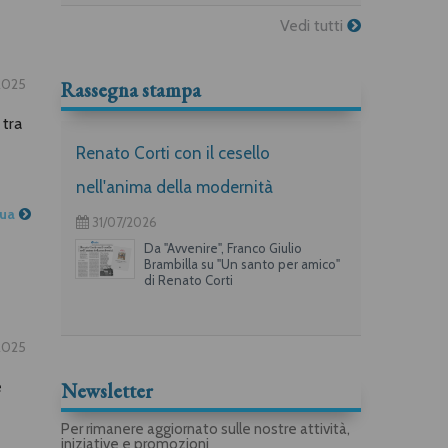
Vedi tutti
.2025
Rassegna stampa
 tra
Renato Corti con il cesello
nell'anima della modernità
nua
31/07/2026
Da "Avvenire", Franco Giulio
Brambilla su "Un santo per amico"
di Renato Corti
.2025
e
Newsletter
Per rimanere aggiornato sulle nostre attività,
iniziative e promozioni