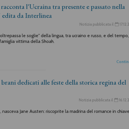
acconta l'Ucraina tra presente e passato nella
 edita da Interlinea
Notizia pubblicata il
17.12
trepassa le soglie" della lingua, tra ucraino e russo, e del tempo,
amiglia vittima della Shoah.
Conti
rani dedicati alle feste della storica regina del
Notizia pubblicata il
16.12
e, nasceva Jane Austen: riscoprite la madrina del romance in chiav