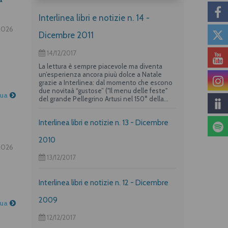
Interlinea libri e notizie n. 14 -
2026
Dicembre 2011
14/12/2017
La lettura è sempre piacevole ma diventa
un’esperienza ancora piuù dolce a Natale
grazie a Interlinea: dal momento che escono
due novitaà “gustose” ("Il menu delle feste"
nua
del grande Pellegrino Artusi nel 150° della
nascita e un albo per i più piccoli su "La
frittata" raccontata da due dei maggiori autori
Interlinea libri e notizie n. 13 - Dicembre
per l’infanzia, Guido Quarzo e Anna Vivarelli)
la casa editrice propone una deliziosa offerta
per i suoi lettori piuù golosi.
2010
2026
13/12/2017
Interlinea libri e notizie n. 12 - Dicembre
2009
nua
12/12/2017