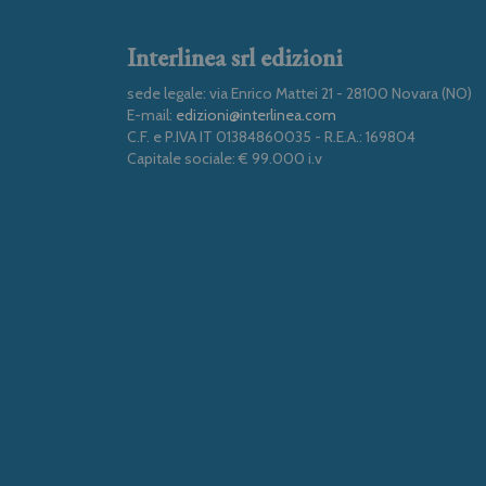
Interlinea srl edizioni
sede legale: via Enrico Mattei 21 - 28100 Novara (NO)
E-mail:
edizioni@interlinea.com
C.F. e P.IVA IT 01384860035 - R.E.A.: 169804
Capitale sociale: € 99.000 i.v