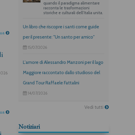
quando il paradigma alimentare
racconta le trasformazioni
storiche e culturali dell’Italia unita.
Un libro che riscopre i santi come guide
nua
per il presente: "Un santo per amico"
15/07/2026
di
L'amore di Alessandro Manzoni per il lago
Maggiore raccontato dallo studioso del
.2026
Grand Tour Raffaele Fattalini
14/07/2026
Vedi tutti
nua
Notiziari
i