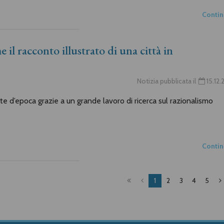
Conti
 il racconto illustrato di una città in
Notizia pubblicata il
15.12
e d’epoca grazie a un grande lavoro di ricerca sul razionalismo
Conti
1
2
3
4
5