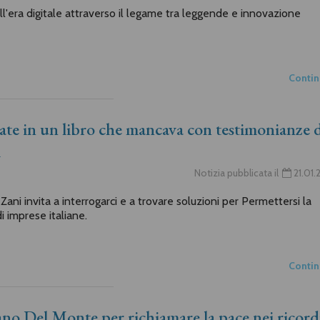
ll'era digitale attraverso il legame tra leggende e innovazione
Conti
ntate in un libro che mancava con testimonianze 
i
Notizia pubblicata il
21.01
ni invita a interrogarci e a trovare soluzioni per Permettersi la
i imprese italiane.
Conti
lano Del Monte per richiamare la pace nei ricord