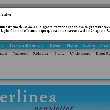
 estiva
SEGUICI SU
itrice rimarrà chiusa dal 3 al 21 agosto. Verranno spediti subito gli ordini ricev
 luglio. Gli ordini effettuati dopo questa data saranno evasi dal 24 agosto. 
s
Percorsi di lettura
Riviste
Ebook
Gallery
Casa 
ratori
Traduttori
Redazione
Grafica
Ufficio stampa
Diritti-Ri