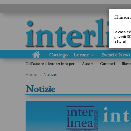
Chiusura
La casa ed
giovedì 30
lettura!
Catalogo
Le rane
Eventi e New
Dall'autore al lettore: info per
Autori
Curatori
Illust
Home
Notizie
Notizie