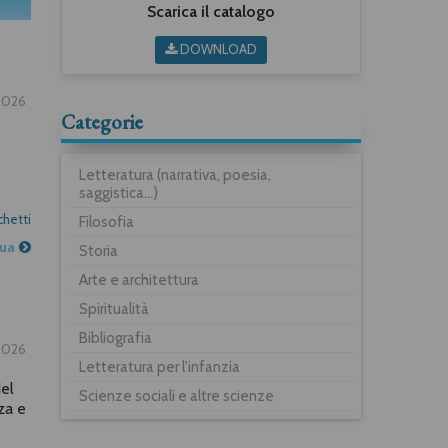
Scarica il catalogo
DOWNLOAD
2026
Categorie
Letteratura (narrativa, poesia,
saggistica...)
chetti
Filosofia
nua
Storia
Arte e architettura
Spiritualità
Bibliografia
2026
Letteratura per l'infanzia
del
Scienze sociali e altre scienze
za e