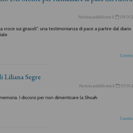
Notizia pubblicata il
09.01.
a croce sui girasoli": una testimonianza di pace a partire dal diario
iale
Conti
i Liliana Segre
Notizia pubblicata il
07.01.
memoria. I discorsi per non dimenticare la Shoah.
Conti