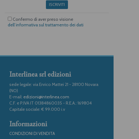
ISCRIVITI
Confermo di aver preso visione
dell’informativa sul trattamento dei dati
Interlinea srl edizioni
sede legale: via Enrico Mattei 21 - 28100 Novara
(NO)
E-mail:
edizioni@interlinea.com
C.F. e P.IVA IT 01384860035 - R.E.A.: 169804
Capitale sociale: € 99.000 i.v
Informazioni
CONDIZIONI DI VENDITA