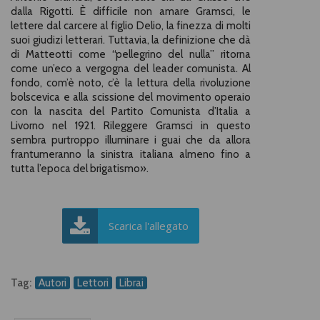
dalla Rigotti. È difficile non amare Gramsci, le
lettere dal carcere al figlio Delio, la finezza di molti
suoi giudizi letterari. Tuttavia, la definizione che dà
di Matteotti come “pellegrino del nulla” ritorna
come un’eco a vergogna del leader comunista. Al
fondo, com’è noto, c’è la lettura della rivoluzione
bolscevica e alla scissione del movimento operaio
con la nascita del Partito Comunista d’Italia a
Livorno nel 1921. Rileggere Gramsci in questo
sembra purtroppo illuminare i guai che da allora
frantumeranno la sinistra italiana almeno fino a
tutta l’epoca del brigatismo».
Scarica l'allegato
Tag:
Autori
Lettori
Librai