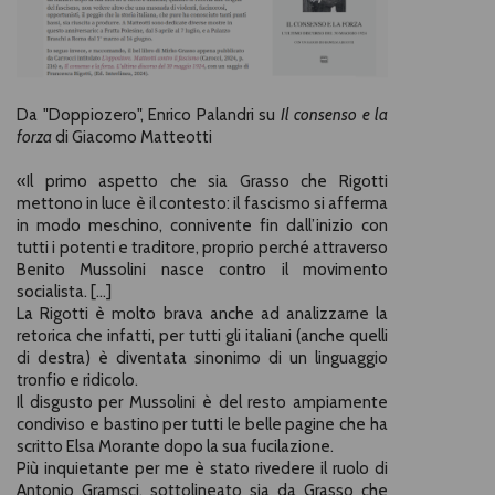
Da "Doppiozero", Enrico Palandri su
Il consenso e la
forza
di Giacomo Matteotti
«
Il primo aspetto che sia Grasso che Rigotti
mettono in luce è il contesto: il fascismo si afferma
in modo meschino, connivente fin dall’inizio con
tutti i potenti e traditore, proprio perché attraverso
Benito Mussolini nasce contro il movimento
socialista. [...]
La Rigotti è molto brava anche ad analizzarne la
retorica che infatti, per tutti gli italiani (anche quelli
di destra) è diventata sinonimo di un linguaggio
tronfio e ridicolo.
Il disgusto per Mussolini è del resto ampiamente
condiviso e bastino per tutti le
belle pagine che ha
scritto Elsa Morante
dopo la sua fucilazione.
Più inquietante per me è stato rivedere il ruolo di
Antonio Gramsci, sottolineato sia da Grasso che