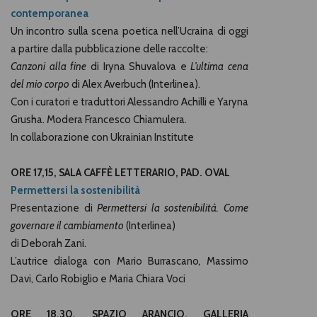
contemporanea
Un incontro sulla scena poetica nell’Ucraina di oggi
a partire dalla pubblicazione delle raccolte:
Canzoni alla fine
di Iryna Shuvalova e
L’ultima cena
del mio corpo
di Alex Averbuch (Interlinea).
Con i curatori e traduttori Alessandro Achilli e Yaryna
Grusha. Modera Francesco Chiamulera.
In collaborazione con Ukrainian Institute
ORE 17,15, SALA CAFFÈ LETTERARIO, PAD. OVAL
Permettersi la sostenibilità
Presentazione di
Permettersi la sostenibilità. Come
governare il cambiamento
(Interlinea)
di Deborah Zani.
L’autrice dialoga con Mario Burrascano
,
Massimo
Davi, Carlo Robiglio e Maria Chiara Voci
ORE 18,30, SPAZIO ARANCIO, GALLERIA