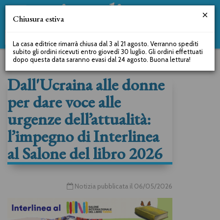
Chiusura estiva
La casa editrice rimarrà chiusa dal 3 al 21 agosto. Verranno spediti
subito gli ordini ricevuti entro giovedì 30 luglio. Gli ordini effettuati
dopo questa data saranno evasi dal 24 agosto. Buona lettura!
Dall'Ucraina alle donne
per dare voce alle
urgenze dell’attualità:
l’impegno di Interlinea
al Salone del libro 2026
Notizia pubblicata il 06/05/2026