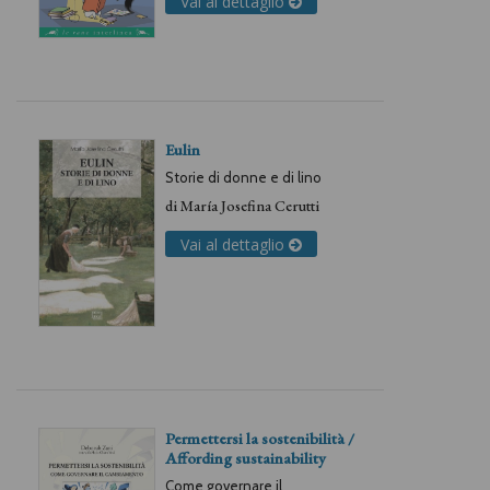
Vai al dettaglio
Eulin
Storie di donne e di lino
di
María Josefina Cerutti
Vai al dettaglio
Permettersi la sostenibilità /
Affording sustainability
Come governare il