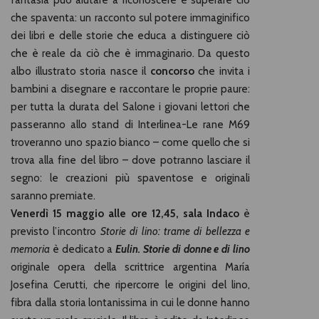
fantasia può aiutare a riconoscere e superare ciò
che spaventa: un racconto sul potere immaginifico
dei libri e delle storie che educa a distinguere ciò
che è reale da ciò che è immaginario. Da questo
albo illustrato storia nasce il
concorso
che invita i
bambini a disegnare e raccontare le proprie paure:
per tutta la durata del Salone i giovani lettori che
passeranno allo stand di Interlinea-Le rane M69
troveranno uno spazio bianco – come quello che si
trova alla fine del libro – dove potranno lasciare il
segno: le creazioni più spaventose e originali
saranno premiate.
Venerdì 15 maggio alle ore 12,45, sala Indaco
è
previsto l’incontro
Storie di lino: trame di bellezza e
memoria
è dedicato a
Eulin. Storie di donne e di lino
originale opera della scrittrice argentina María
Josefina Cerutti, che ripercorre le origini del lino,
fibra dalla storia lontanissima in cui le donne hanno