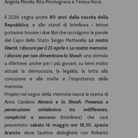
Angiola Minella, Rita Montagnana e Teresa Noce.
Il 2026 segna anche
80 anni dalla nascita della
Repubblica
, e allo stand di Interlinea i lettori
potranno trovare i due libri che raccolgono le parole
del Capo dello Stato Sergio Mattarella:
La nostra
libertà. I discorsi per il 25 aprile
e
La nostra memoria.
I discorsi per non dimenticare la Shoah
: uno stimolo
a riflettere, anche per i più giovani, su temi molto
attuali: la democrazia, la legalità, la lotta alla
corruzione e alle mafie e l’importanza della
memoria.
Proprio nel segno della memoria nasce la ricerca di
Anna Cardano
Novara e la Shoah. Presenza e
persecuzione antiebraica tra indifferenza,
complicità e soccorso
(Interlinea) che sarà
presentato
sabato 16 maggio ore 18,30, spazio
Arancio
, dove l’autrice dialogherà con Roberto