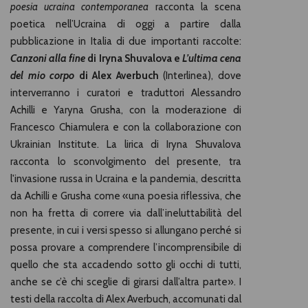
poesia ucraina contemporanea
racconta la scena
poetica nell’Ucraina di oggi a partire dalla
pubblicazione in Italia di due importanti raccolte:
Canzoni alla fine
di Iryna Shuvalova e
L’ultima cena
del mio corpo
di Alex Averbuch
(Interlinea), dove
interverranno i curatori e traduttori Alessandro
Achilli e Yaryna Grusha, con la moderazione di
Francesco Chiamulera e con la collaborazione con
Ukrainian Institute. La lirica di Iryna Shuvalova
racconta lo sconvolgimento del presente, tra
l'invasione russa in Ucraina e la pandemia, descritta
da Achilli e Grusha come «una poesia riflessiva, che
non ha fretta di correre via dall’ineluttabilità del
presente, in cui i versi spesso si allungano perché si
possa provare a comprendere l’incomprensibile di
quello che sta accadendo sotto gli occhi di tutti,
anche se c’è chi sceglie di girarsi dall’altra parte». I
testi della raccolta di Alex Averbuch, accomunati dal