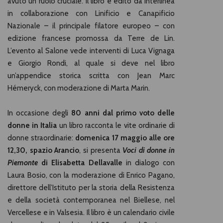
avuto un ruolo cruciale. Il libro è edito da Interlinea
in collaborazione con Linificio e Canapificio
Nazionale – il principale filatore europeo – con
edizione francese promossa da Terre de Lin.
L’evento al Salone vede interventi di Luca Vignaga
e Giorgio Rondi, al quale si deve nel libro
un’appendice storica scritta con Jean Marc
Hémeryck, con moderazione di Marta Marin.
In occasione degli
80 anni dal primo voto delle
donne in Italia
un libro racconta le vite ordinarie di
donne straordinarie:
domenica 17 maggio
alle ore
12,30, spazio Arancio
, si presenta
Voci di donne in
Piemonte
di Elisabetta Dellavalle
in dialogo con
Laura Bosio, con la moderazione di Enrico Pagano,
direttore dell’Istituto per la storia della Resistenza
e della società contemporanea nel Biellese, nel
Vercellese e in Valsesia. Il libro è un calendario civile