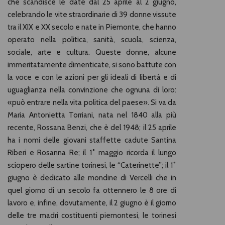
che scandisce le date dal 25 aprile al 2 giugno,
celebrando le vite straordinarie di 39 donne vissute
tra il XIX e XX secolo e nate in Piemonte, che hanno
operato nella politica, sanità, scuola, scienza,
sociale, arte e cultura. Queste donne, alcune
immeritatamente dimenticate, si sono battute con
la voce e con le azioni per gli ideali di libertà e di
uguaglianza nella convinzione che ognuna di loro:
«può entrare nella vita politica del paese». Si va da
Maria Antonietta Torriani, nata nel 1840 alla più
recente, Rossana Benzi, che è del 1948; il 25 aprile
ha i nomi delle giovani staffette cadute Santina
Riberi e Rosanna Re; il 1˚ maggio ricorda il lungo
sciopero delle sartine torinesi, le “Caterinette”; il 1˚
giugno è dedicato alle mondine di Vercelli che in
quel giorno di un secolo fa ottennero le 8 ore di
lavoro e, infine, dovutamente, il 2 giugno è il giorno
delle tre madri costituenti piemontesi, le torinesi