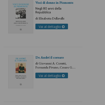
Voci di donne in Piemonte
Negli 80 anni della
Repubblica
di
Elisabetta Dellavalle
Vai al dettaglio
De André il corsaro
di
Giovanni A. Cerutti
,
Fernanda Pivano
,
Cesare G.
Romana
e
Michele Serra
Vai al dettaglio