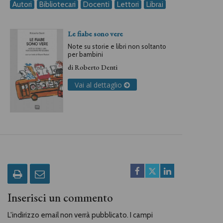
Autori
Bibliotecari
Docenti
Lettori
Librai
Le fiabe sono vere
Note su storie e libri non soltanto
per bambini
di
Roberto Denti
Vai al dettaglio
Inserisci un commento
L'indirizzo email non verrà pubblicato. I campi