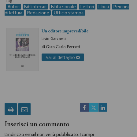
Tag:
Autori
Bibliotecari
Istituzionale
Lettori
Librai
Percorsi
di lettura
Redazione
Ufficio stampa
Un editore imprevedibile
Livio Garzanti
di
Gian Carlo Ferretti
Vai al dettaglio
Inserisci un commento
L'indirizzo email non verrà pubblicato. I campi