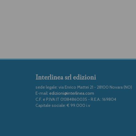
Interlinea srl edizioni
sede legale: via Enrico Mattei 21 - 28100 Novara (NO)
E-mail:
edizioni@interlinea.com
C.F. e P.IVA IT 01384860035 - R.E.A.: 169804
Capitale sociale: € 99.000 i.v