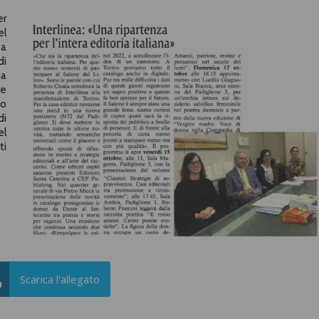
er
el
ea
di
na
re
do
di
el
ti
Scarica l'allegato