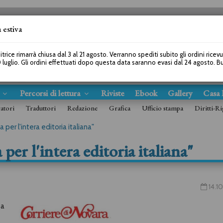
 estiva
SEGUICI SU
itrice rimarrà chiusa dal 3 al 21 agosto. Verranno spediti subito gli ordini ricev
 luglio. Gli ordini effettuati dopo questa data saranno evasi dal 24 agosto. 
s
Percorsi di lettura
Riviste
Ebook
Gallery
Casa 
ratori
Traduttori
Redazione
Grafica
Ufficio stampa
Diritti-Ri
 per l'intera editoria italiana"
per l'intera editoria italiana"
14.10
ea