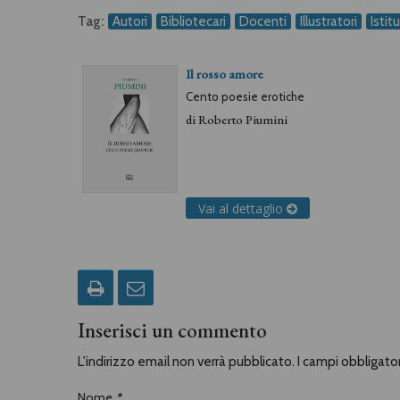
Tag:
Autori
Bibliotecari
Docenti
Illustratori
Istit
Il rosso amore
Cento poesie erotiche
di
Roberto Piumini
Vai al dettaglio
Inserisci un commento
L'indirizzo email non verrà pubblicato. I campi obbligat
Nome
*