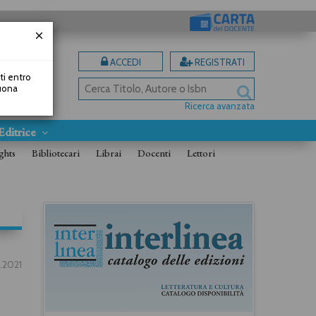
ACCEDI
REGISTRATI
uti entro
Buona
Ricerca avanzata
Editrice
ghts
Bibliotecari
Librai
Docenti
Lettori
.2021