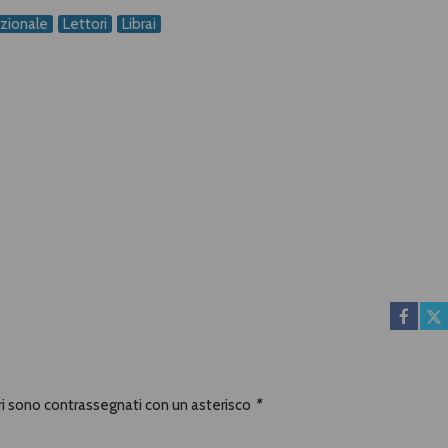
uzionale
Lettori
Librai
ori sono contrassegnati con un asterisco
*