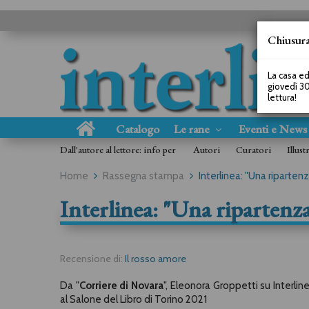
Chiusura
La casa ed
giovedì 30
lettura!
Catalogo
Le rane
Eventi e New
Dall'autore al lettore: info per
Autori
Curatori
Illust
Home
Rassegna stampa
Interlinea: "Una ripartenza
Interlinea: "Una ripartenza 
Recensione di:
Il rosso amore
Da "
Corriere di Novara
"
, Eleonora Groppetti su Interlin
al Salone del Libro di Torino 2021