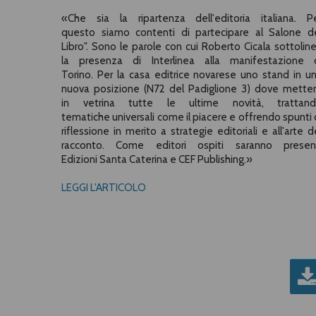
«Che sia la ripartenza dell'editoria italiana. P
questo siamo contenti di partecipare al Salone d
Libro". Sono le parole con cui Roberto Cicala sottolin
la presenza di Interlinea alla manifestazione 
Torino. Per la casa editrice novarese uno stand in u
nuova posizione (N72 del Padiglione 3) dove mette
in vetrina tutte le ultime novità, trattan
tematiche universali come il piacere e offrendo spunti 
riflessione in merito a strategie editoriali e all'arte d
racconto. Come editori ospiti saranno presen
Edizioni Santa Caterina e CEF Publishing.»
LEGGI L'ARTICOLO