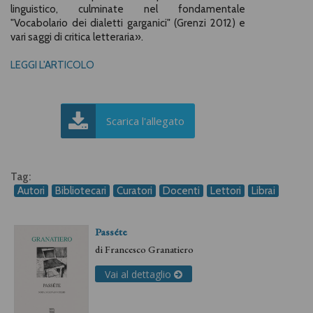
linguistico, culminate nel fondamentale
"Vocabolario dei dialetti garganici" (Grenzi 2012) e
vari saggi di critica letteraria
».
LEGGI L'ARTICOLO
Scarica l'allegato
Tag:
Autori
Bibliotecari
Curatori
Docenti
Lettori
Librai
Passéte
di
Francesco Granatiero
Vai al dettaglio