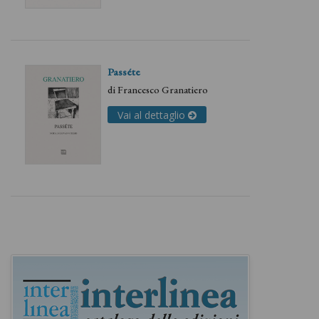
Passéte
di
Francesco Granatiero
Vai al dettaglio