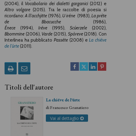
(2004), il
Vocabolario dei dialetti garganici
(2012) e
Altro volgare
(2015). Tra le raccolte di poesia si
ricordano:
A ll’acchjitte
(1976),
U iréne
(1983),
La préte
de Bbacucche
(1986),
Énece
(1994),
Iréve
(1995),
Scúerzele
(2002),
Bbommine
(2006),
Varde
(2015),
Spòreve
(2018). Con
Interlinea ha pubblicato
Passéte
(2008) e
La chiéve
de l’úrte
(2011).
Titoli dell'autore
La chiéve de l'úrte
di
Francesco Granatiero
Vai al dettaglio