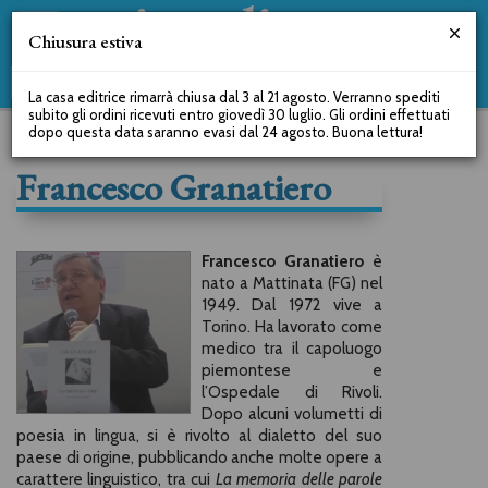
Chiusura estiva
La casa editrice rimarrà chiusa dal 3 al 21 agosto. Verranno spediti
subito gli ordini ricevuti entro giovedì 30 luglio. Gli ordini effettuati
dopo questa data saranno evasi dal 24 agosto. Buona lettura!
Francesco Granatiero
Francesco Granatiero
è
nato a Mattinata (FG) nel
1949. Dal 1972 vive a
Torino. Ha lavorato come
medico tra il capoluogo
piemontese e
l’Ospedale di Rivoli.
Dopo alcuni volumetti di
poesia in lingua, si è rivolto al dialetto del suo
paese di origine, pubblicando anche molte opere a
carattere linguistico, tra cui
La memoria delle parole