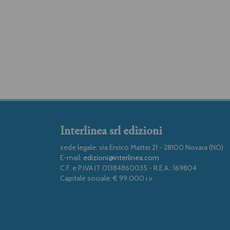
Interlinea srl edizioni
sede legale: via Enrico Mattei 21 - 28100 Novara (NO)
E-mail:
edizioni@interlinea.com
C.F. e P.IVA IT 01384860035 - R.E.A.: 169804
Capitale sociale: € 99.000 i.v