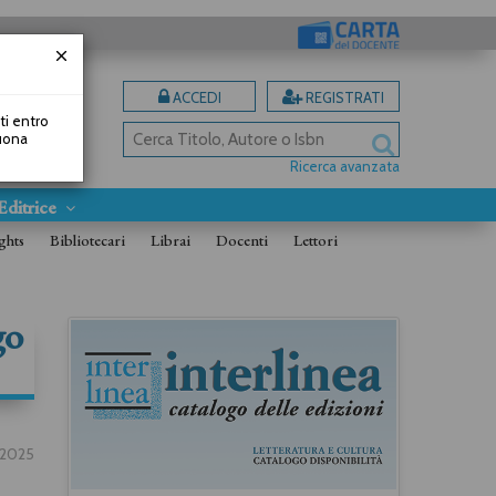
ACCEDI
REGISTRATI
uti entro
Buona
Ricerca avanzata
Editrice
ghts
Bibliotecari
Librai
Docenti
Lettori
go
.2025