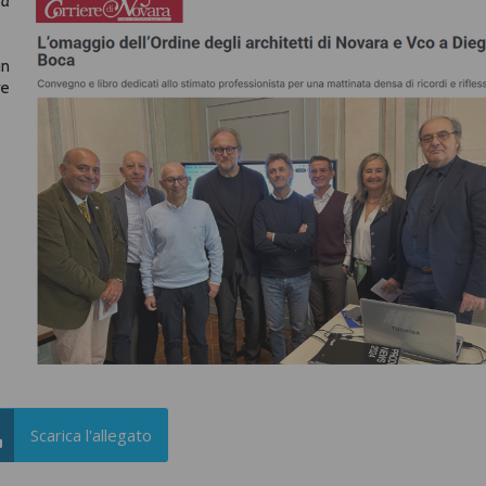
ra
un
re
Scarica l'allegato