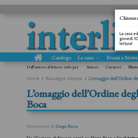
Chiusura
La casa ed
giovedì 30
lettura!
Catalogo
Le rane
Eventi e New
Dall'autore al lettore: info per
Autori
Curatori
Illust
Home
Rassegna stampa
L’omaggio dell’Ordine de
L’omaggio dell’Ordine degl
Boca
Recensione di:
Diego Boca