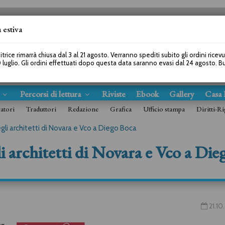
 estiva
SEGUICI SU
itrice rimarrà chiusa dal 3 al 21 agosto. Verranno spediti subito gli ordini ricev
 luglio. Gli ordini effettuati dopo questa data saranno evasi dal 24 agosto. 
s
Percorsi di lettura
Riviste
Ebook
Gallery
Casa 
ratori
Traduttori
Redazione
Grafica
Ufficio stampa
Diritti-Ri
gli architetti di Novara e Vco a Diego Boca
i architetti di Novara e Vco a Die
21.10