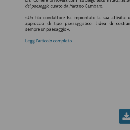
Da "Corriere di Novara.com" su
Diego Boca e l’architettu
del paesaggio
curato da Matteo Gambaro.
«
Un filo conduttore ha improntato la sua attività: 
approccio di tipo paesaggistico, l’idea di costrui
sempre un paesaggio».
Leggi l'articolo completo