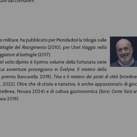
uori dal comune».
o militare, ha pubblicato per Mondadori la trilogia sulle
attaglie del Risorgimento
(2010), per Utet
Viaggio nella
aggiatore di battaglie
(2017).
del volto dipinto
è il primo volume della fortunata serie
e cui avventure proseguono in
Évelyne. Il mistero della
l premio Bancarella 2019),
Tina e il mistero dei pirati di città
(Interline
a, 2022). Oltre che di storia e narrativa, è anche appassionato di gioc
nterlinea, Novara 2024) e di cultura gastronomica (
Sorsi. Come farsi u
ara 2019).