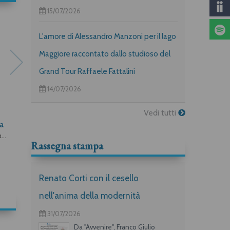
15/07/2026
L'amore di Alessandro Manzoni per il lago
Maggiore raccontato dallo studioso del
Grand Tour Raffaele Fattalini
14/07/2026
Vedi tutti
ia
Tina e il mistero dei pirati
Sorsi
di città
Marco Scardigli, Maurizio Stangalino
Roberto Sbaratto, Marco Scardigli
Rassegna stampa
Marco Scardigli
Renato Corti con il cesello
nell'anima della modernità
31/07/2026
Da "Avvenire", Franco Giulio