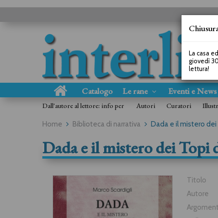
Chiusura
La casa ed
giovedì 30
lettura!
Catalogo
Le rane
Eventi e New
Dall'autore al lettore: info per
Autori
Curatori
Illust
Home
Biblioteca di narrativa
Dada e il mistero dei
Dada e il mistero dei Topi 
Titolo
Autore
Argomen