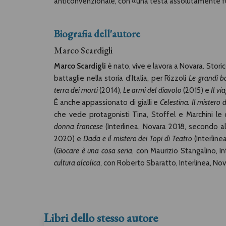
anticonvenzionale, con «una testa assolutamente f
Biografia dell'autore
Marco Scardigli
Marco Scardigli
è nato, vive e lavora a Novara. Storic
battaglie nella storia d’Italia, per Rizzoli
Le grandi b
terra dei morti
(2014),
Le armi del diavolo
(2015) e
Il vi
È anche appassionato di gialli e
Celestina. Il mistero 
che vede protagonisti Tina, Stoffel e Marchini l
donna francese
(Interlinea, Novara 2018, secondo a
2020) e
Dada e il mistero dei Topi di Teatro
(Interline
(
Giocare è una cosa seria
, con Maurizio Stangalino, I
cultura alcolica
, con Roberto Sbaratto, Interlinea, Nov
Libri dello stesso autore