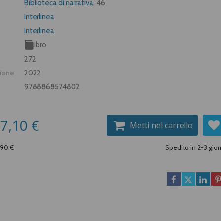
Biblioteca di narrativa
, 46
Interlinea
Interlinea
Libro
272
zione
2022
9788868574802
7,10 €
Metti nel carrello
,90 €
Spedito in 2-3 gior