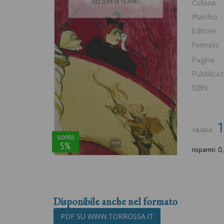
Collana
Marchio
Editore
Formato
Pagine
Pubblica
ISBN
1
18,00 €
sconto
5%
risparmi: 0
Disponibile anche nel formato
PDF SU WWW.TORROSSA.IT