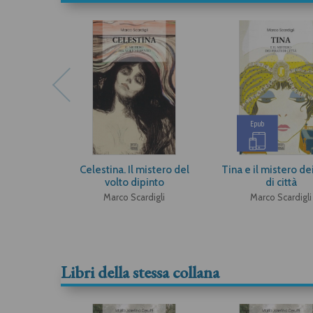
Epub
Celestina. Il mistero del
Tina e il mistero dei
volto dipinto
di città
Marco Scardigli
Marco Scardigli
Libri della stessa collana