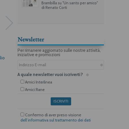
Brambilla su "Un santo per amico"
di Renato Corti
Newsletter
Per rimanere aggiornato sulle nostre attività,
iniziative e promozioni
lio
La chiamavano Cinquemila
Celestina. Il mistero del
volto dipinto
Anna Lavatelli
Marco Scardigli
A quale newsletter vuoi iscriverti?
Amici Interlinea
Amici Rane
ISCRIVITI
Confermo di aver preso visione
dell’informativa sul trattamento dei dati