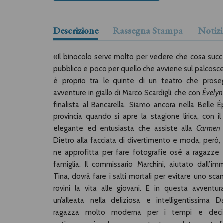
Descrizione
Rassegna Stampa
Notizi
«Il binocolo serve molto per vedere che cosa succe
pubblico e poco per quello che avviene sul palcosc
è proprio tra le quinte di un teatro che prose
avventure in giallo di Marco Scardigli, che con
Évelyn
finalista al Bancarella. Siamo ancora nella Belle 
provincia quando si apre la stagione lirica, con il
elegante ed entusiasta che assiste alla
Carmen
Dietro alla facciata di divertimento e moda, però,
ne approfitta per fare fotografie osé a ragazze
famiglia. Il commissario Marchini, aiutato dall’im
Tina, dovrà fare i salti mortali per evitare uno sca
rovini la vita alle giovani. E in questa avventur
un’alleata nella deliziosa e intelligentissima 
ragazza molto moderna per i tempi e deci