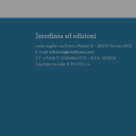
Interlinea srl edizioni
sede legale: via Enrico Mattei 21 - 28100 Novara (NO)
E-mail:
edizioni@interlinea.com
C.F. e P.IVA IT 01384860035 - R.E.A.: 169804
Capitale sociale: € 99.000 i.v