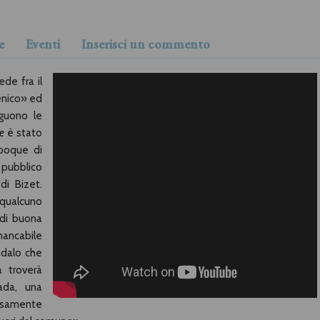
e
Eventi
Inserisci un commento
de fra il
enico» ed
guono le
e
è stato
Époque di
 pubblico
di Bizet.
 qualcuno
 di buona
mancabile
ndalo che
a troverà
Dada, una
samente