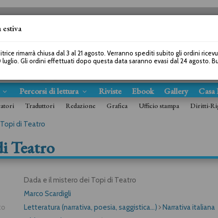
 estiva
SEGUICI SU
itrice rimarrà chiusa dal 3 al 21 agosto. Verranno spediti subito gli ordini ricev
 luglio. Gli ordini effettuati dopo questa data saranno evasi dal 24 agosto. 
s
Percorsi di lettura
Riviste
Ebook
Gallery
Casa 
ratori
Traduttori
Redazione
Grafica
Ufficio stampa
Diritti-Ri
 Topi di Teatro
di Teatro
Dada e il mistero dei Topi di Teatro
Marco Scardigli
to
Letteratura (narrativa, poesia, saggistica...)
Narrativa italiana