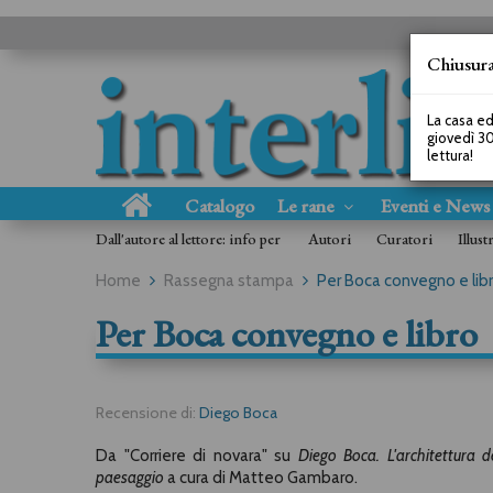
Chiusura
La casa ed
giovedì 30
lettura!
Catalogo
Le rane
Eventi e New
Dall'autore al lettore: info per
Autori
Curatori
Illust
Home
Rassegna stampa
Per Boca convegno e lib
Per Boca convegno e libro
Recensione di:
Diego Boca
Da "Corriere di novara" su
Diego Boca. L'architettura d
paesaggio
a cura di Matteo Gambaro.