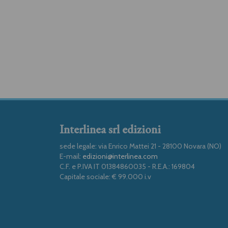
Interlinea srl edizioni
sede legale: via Enrico Mattei 21 - 28100 Novara (NO)
E-mail:
edizioni@interlinea.com
C.F. e P.IVA IT 01384860035 - R.E.A.: 169804
Capitale sociale: € 99.000 i.v