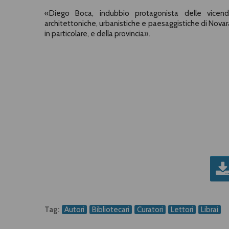
«Diego Boca, indubbio protagonista delle vicen
architettoniche, urbanistiche e paesaggistiche di Novar
in particolare, e della provincia».
Tag:
Autori
Bibliotecari
Curatori
Lettori
Librai