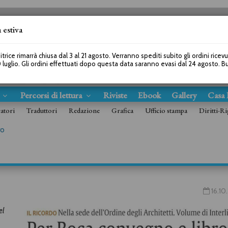
 estiva
SEGUICI SU
itrice rimarrà chiusa dal 3 al 21 agosto. Verranno spediti subito gli ordini ricev
 luglio. Gli ordini effettuati dopo questa data saranno evasi dal 24 agosto. 
s
Percorsi di lettura
Riviste
Ebook
Gallery
Casa 
ratori
Traduttori
Redazione
Grafica
Ufficio stampa
Diritti-Ri
ro
16.10
el