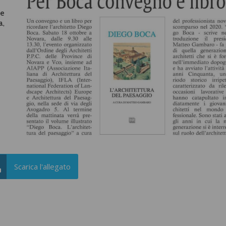
de
a,
Scarica l'allegato