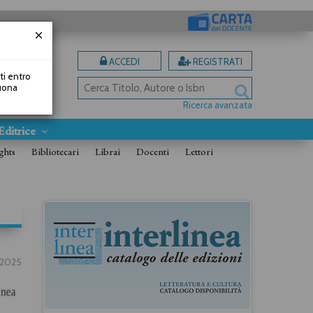
ACCEDI
REGISTRATI
uti entro
Buona
Ricerca avanzata
Editrice
ghts
Bibliotecari
Librai
Docenti
Lettori
.2025