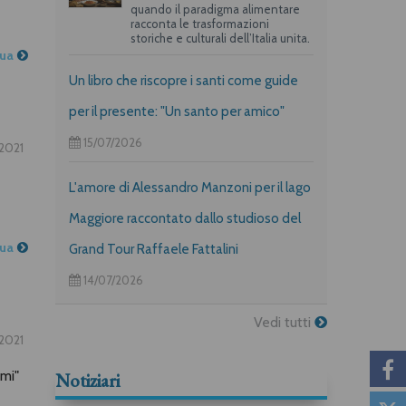
quando il paradigma alimentare
racconta le trasformazioni
storiche e culturali dell’Italia unita.
nua
Un libro che riscopre i santi come guide
per il presente: "Un santo per amico"
15/07/2026
2021
L'amore di Alessandro Manzoni per il lago
Maggiore raccontato dallo studioso del
nua
Grand Tour Raffaele Fattalini
14/07/2026
Vedi tutti
2021
umi"
Notiziari