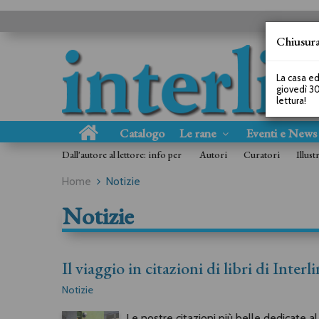
Chiusura
La casa ed
giovedì 30
lettura!
Catalogo
Le rane
Eventi e New
Dall'autore al lettore: info per
Autori
Curatori
Illust
Home
Notizie
Notizie
Il viaggio in citazioni di libri di Inter
Notizie
Le nostre citazioni più belle dedicate al 