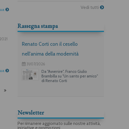
Vedi tutti
nua
Rassegna stampa
.2021
Renato Corti con il cesello
nell'anima della modernità
31/07/2026
nua
Da "Avvenire", Franco Giulio
Brambilla su "Un santo per amico"
di Renato Corti
Newsletter
Per rimanere aggiornato sulle nostre attività,
iniziative e promozioni