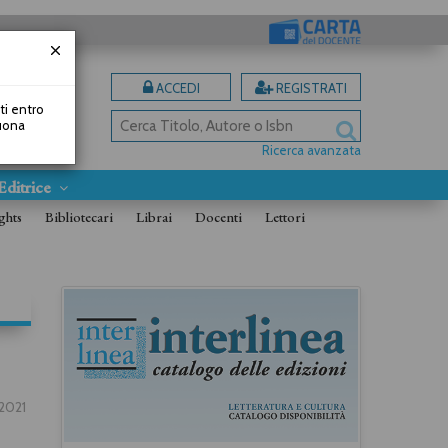
ACCEDI
REGISTRATI
uti entro
Buona
Ricerca avanzata
Editrice
ghts
Bibliotecari
Librai
Docenti
Lettori
.2021