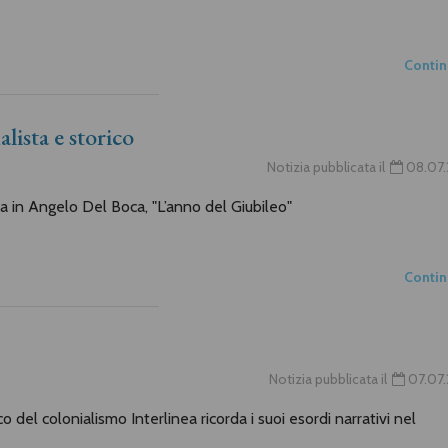
Conti
lista e storico
Notizia pubblicata il
08.07.
la in Angelo Del Boca, "L’anno del Giubileo"
Conti
Notizia pubblicata il
07.07.
del colonialismo Interlinea ricorda i suoi esordi narrativi nel