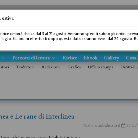
 estiva
SEGUICI SU
itrice rimarrà chiusa dal 3 al 21 agosto. Verranno spediti subito gli ordini ricev
 luglio. Gli ordini effettuati dopo questa data saranno evasi dal 24 agosto. 
s
Percorsi di lettura
Riviste
Ebook
Gallery
Casa 
ratori
Traduttori
Redazione
Grafica
Ufficio stampa
Diritti-Ri
linea e Le rane di Interlinea
Notizia pubblicata il
22.07
tema del viaggio, con i titoli Interlinea