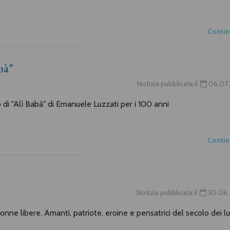
Conti
bà"
Notizia pubblicata il
06.07.
di "Alì Babà" di Emanuele Luzzati per i 100 anni
Conti
Notizia pubblicata il
30.06.
onne libere. Amanti, patriote, eroine e pensatrici del secolo dei l