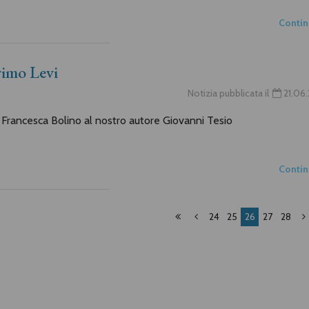
Conti
Primo Levi
Notizia pubblicata il
21.06
i Francesca Bolino al nostro autore Giovanni Tesio
Conti
24
25
26
27
28