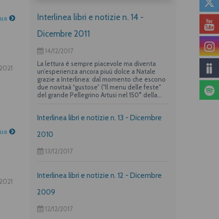
Interlinea libri e notizie n. 14 -
nua
Dicembre 2011
14/12/2017
La lettura è sempre piacevole ma diventa
2021
un’esperienza ancora piuù dolce a Natale
grazie a Interlinea: dal momento che escono
due novitaà “gustose” ("Il menu delle feste"
del grande Pellegrino Artusi nel 150° della
nascita e un albo per i più piccoli su "La
frittata" raccontata da due dei maggiori autori
Interlinea libri e notizie n. 13 - Dicembre
per l’infanzia, Guido Quarzo e Anna Vivarelli)
la casa editrice propone una deliziosa offerta
nua
per i suoi lettori piuù golosi.
2010
13/12/2017
Interlinea libri e notizie n. 12 - Dicembre
2021
2009
12/12/2017