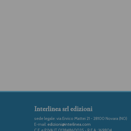
Interlinea srl edizioni
sede legale: via Enrico Mattei 21 - 28100 Novara (NO)
E-mail:
edizioni@interlinea.com
C.F. e P.IVA IT 01384860035 - R.E.A.: 169804