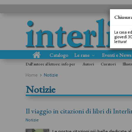
Chiusura
La casa ed
giovedì 30
lettura!
Catalogo
Le rane
Eventi e New
Dall'autore al lettore: info per
Autori
Curatori
Illust
Home
Notizie
Notizie
Il viaggio in citazioni di libri di Inter
Notizie
Le nostre citazioni più belle dedicate al 