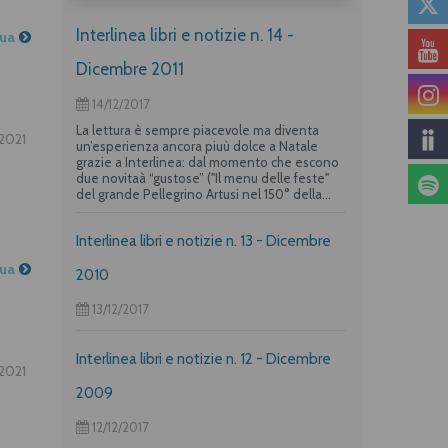
Interlinea libri e notizie n. 14 -
nua
Dicembre 2011
14/12/2017
La lettura è sempre piacevole ma diventa
2021
un’esperienza ancora piuù dolce a Natale
grazie a Interlinea: dal momento che escono
due novitaà “gustose” ("Il menu delle feste"
del grande Pellegrino Artusi nel 150° della
nascita e un albo per i più piccoli su "La
frittata" raccontata da due dei maggiori autori
Interlinea libri e notizie n. 13 - Dicembre
per l’infanzia, Guido Quarzo e Anna Vivarelli)
la casa editrice propone una deliziosa offerta
nua
per i suoi lettori piuù golosi.
2010
13/12/2017
Interlinea libri e notizie n. 12 - Dicembre
2021
2009
12/12/2017