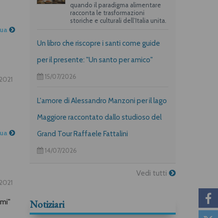
quando il paradigma alimentare
racconta le trasformazioni
storiche e culturali dell’Italia unita.
nua
Un libro che riscopre i santi come guide
per il presente: "Un santo per amico"
15/07/2026
2021
L'amore di Alessandro Manzoni per il lago
Maggiore raccontato dallo studioso del
nua
Grand Tour Raffaele Fattalini
14/07/2026
Vedi tutti
2021
umi"
Notiziari