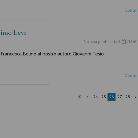
Conti
Primo Levi
Notizia pubblicata il
21.06
i Francesca Bolino al nostro autore Giovanni Tesio
Conti
24
25
26
27
28