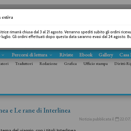
 estiva
SEGUICI SU
itrice rimarrà chiusa dal 3 al 21 agosto. Verranno spediti subito gli ordini ricev
 luglio. Gli ordini effettuati dopo questa data saranno evasi dal 24 agosto. 
s
Percorsi di lettura
Riviste
Ebook
Gallery
Casa 
ratori
Traduttori
Redazione
Grafica
Ufficio stampa
Diritti-Ri
linea e Le rane di Interlinea
Notizia pubblicata il
22.07
tema del viaggio, con i titoli Interlinea