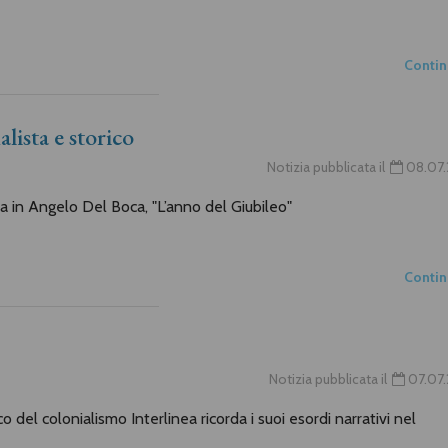
Conti
lista e storico
Notizia pubblicata il
08.07.
la in Angelo Del Boca, "L’anno del Giubileo"
Conti
Notizia pubblicata il
07.07.
del colonialismo Interlinea ricorda i suoi esordi narrativi nel