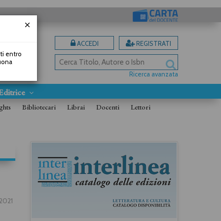
ACCEDI
REGISTRATI
uti entro
Buona
Ricerca avanzata
Editrice
ghts
Bibliotecari
Librai
Docenti
Lettori
.2021