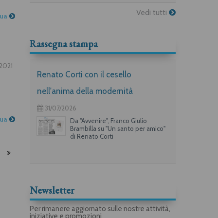
Vedi tutti
nua
Rassegna stampa
.2021
Renato Corti con il cesello
nell'anima della modernità
31/07/2026
nua
Da "Avvenire", Franco Giulio
Brambilla su "Un santo per amico"
di Renato Corti
Newsletter
Per rimanere aggiornato sulle nostre attività,
iniziative e promozioni