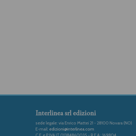
Interlinea srl edizioni
sede legale: via Enrico Mattei 21 - 28100 Novara (NO)
E-mail:
edizioni@interlinea.com
C.F. e P.IVA IT 01384860035 - R.E.A.: 169804