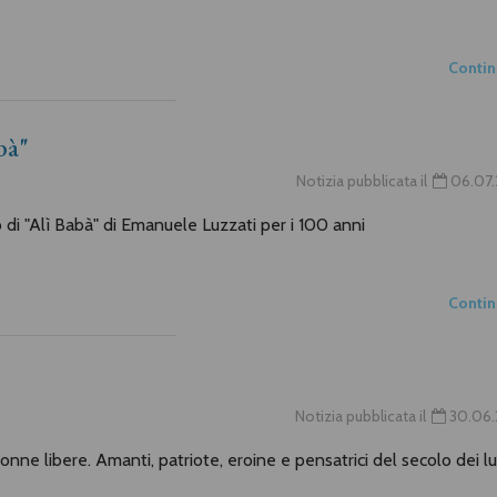
Conti
bà"
Notizia pubblicata il
06.07.
di "Alì Babà" di Emanuele Luzzati per i 100 anni
Conti
Notizia pubblicata il
30.06.
onne libere. Amanti, patriote, eroine e pensatrici del secolo dei l