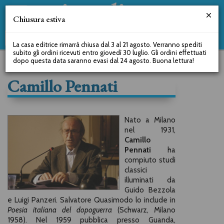
Chiusura estiva
La casa editrice rimarrà chiusa dal 3 al 21 agosto. Verranno spediti
subito gli ordini ricevuti entro giovedì 30 luglio. Gli ordini effettuati
dopo questa data saranno evasi dal 24 agosto. Buona lettura!
Camillo Pennati
Nato a Milano
nel 1931,
Camillo
Pennati
ha
compiuto studi
classici
illuminati da
Guido Bezzola
e Luigi Panzeri. Salvatore Quasimodo lo include in
Poesia italiana del dopoguerra
(Schwarz, Milano
1958). Nel 1959 pubblica presso Guanda,