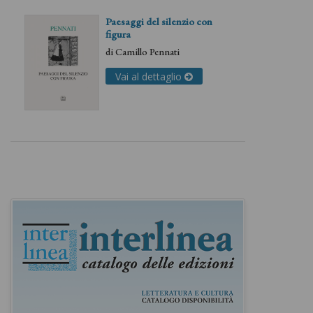
Paesaggi del silenzio con
figura
di
Camillo Pennati
Vai al dettaglio