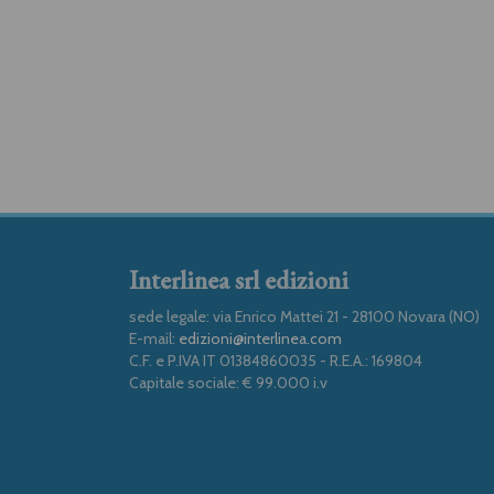
Interlinea srl edizioni
sede legale: via Enrico Mattei 21 - 28100 Novara (NO)
E-mail:
edizioni@interlinea.com
C.F. e P.IVA IT 01384860035 - R.E.A.: 169804
Capitale sociale: € 99.000 i.v