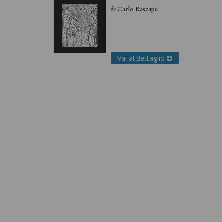
di
Carlo Bascapè
Vai al dettaglio