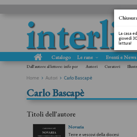
Chiusura
La casa ed
giovedì 30
lettura!
Catalogo
Le rane
Eventi e New
Dall'autore al lettore: info per
Autori
Curatori
Illust
Home
Autori
Carlo Bascapè
Carlo Bascapè
Titoli dell'autore
Novaria
Terre e vescovi della diocesi