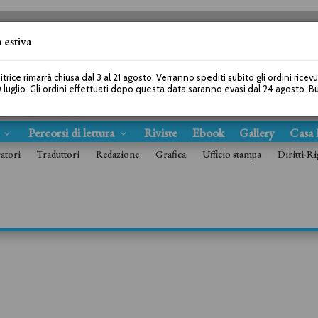
 estiva
SEGUICI SU
itrice rimarrà chiusa dal 3 al 21 agosto. Verranno spediti subito gli ordini ricev
 luglio. Gli ordini effettuati dopo questa data saranno evasi dal 24 agosto. 
s
Percorsi di lettura
Riviste
Ebook
Gallery
Casa 
ratori
Traduttori
Redazione
Grafica
Ufficio stampa
Diritti-Ri