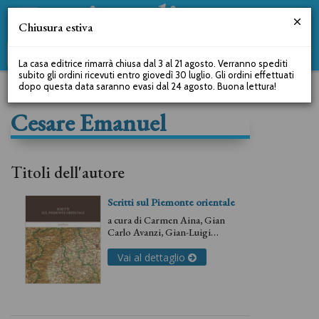
Chiusura estiva
La casa editrice rimarrà chiusa dal 3 al 21 agosto. Verranno spediti
subito gli ordini ricevuti entro giovedì 30 luglio. Gli ordini effettuati
dopo questa data saranno evasi dal 24 agosto. Buona lettura!
Cesare Emanuel
Titoli dell'autore
Scritti sul Piemonte orientale
a cura di
Carmen Aina
,
Gian
Carlo Avanzi
,
Gian-Luigi
Bulsei
,
Giorgia Casalone
,
Cesare Emanuel
,
Paolo
Vai al dettaglio
Ghinetti
,
Maria Napoli
,
Paolo
Pomati
,
Davide Porporato
,
Claudio Rosso
,
Marcello
Tadini