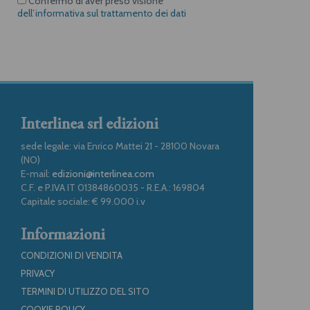
Confermo di aver preso visione
dell’informativa sul trattamento dei dati
Interlinea srl edizioni
sede legale: via Enrico Mattei 21 - 28100 Novara
(NO)
E-mail:
edizioni@interlinea.com
C.F. e P.IVA IT 01384860035 - R.E.A.: 169804
Capitale sociale: € 99.000 i.v
Informazioni
CONDIZIONI DI VENDITA
PRIVACY
TERMINI DI UTILIZZO DEL SITO
COOKIE POLICY