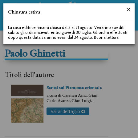
Chiusura estiva
La casa editrice rimarrà chiusa dal 3 al 21 agosto. Verranno spediti
subito gli ordini ricevuti entro giovedì 30 luglio. Gli ordini effettuati
dopo questa data saranno evasi dal 24 agosto. Buona lettura!
Paolo Ghinetti
Titoli dell'autore
Scritti sul Piemonte orientale
a cura di
Carmen Aina
,
Gian
Carlo Avanzi
,
Gian-Luigi
Bulsei
,
Giorgia Casalone
,
Cesare Emanuel
,
Paolo
Vai al dettaglio
Ghinetti
,
Maria Napoli
,
Paolo
Pomati
,
Davide Porporato
,
Claudio Rosso
,
Marcello
Tadini