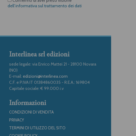
Confermo di aver preso visione
dell’informativa sul trattamento dei dati
Interlinea srl edizioni
sede legale: via Enrico Mattei 21 - 28100 Novara
(NO)
E-mail:
edizioni@interlinea.com
C.F. e P.IVA IT 01384860035 - R.E.A.: 169804
Capitale sociale: € 99.000 i.v
Informazioni
CONDIZIONI DI VENDITA
PRIVACY
TERMINI DI UTILIZZO DEL SITO
COOKIE POLICY