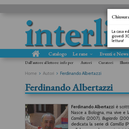
Chiusura
La casa ed
giovedì 30
lettura!
Catalogo
Le rane
Eventi e New
Dall'autore al lettore: info per
Autori
Curatori
Illust
Home
Autori
Ferdinando Albertazzi
Ferdinando Albertazzi
Ferdinando Albertazzi
è scrit
Nasce a Bologna, ma vive e lav
Camilla
(2007),
Bugiardo
(200
dedicata la serie di
Camilla
(