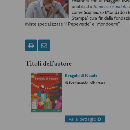
collabora con le maggiori rivis
pubblicato
Tommaso è andato v
come
Scomparso
(Mondadori El
Stampa) cura fin dalla fondazio
riviste specializzate “Il Pepeverde” e “Mondoerre”
.
Titoli dell'autore
Il regalo di Natale
di
Ferdinando Albertazzi
Vai al dettaglio