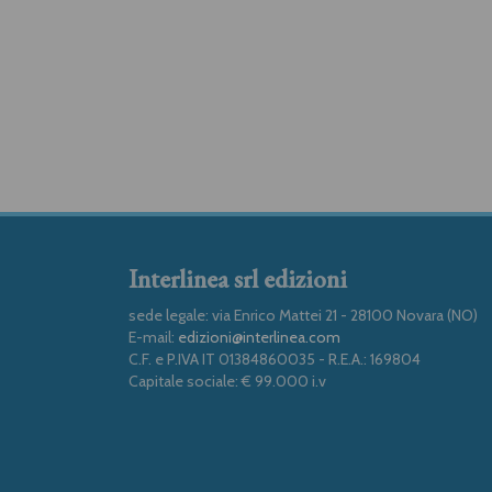
Interlinea srl edizioni
sede legale: via Enrico Mattei 21 - 28100 Novara (NO)
E-mail:
edizioni@interlinea.com
C.F. e P.IVA IT 01384860035 - R.E.A.: 169804
Capitale sociale: € 99.000 i.v