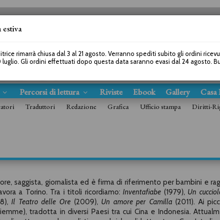
 estiva
SEGUICI SU
itrice rimarrà chiusa dal 3 al 21 agosto. Verranno spediti subito gli ordini ricev
 luglio. Gli ordini effettuati dopo questa data saranno evasi dal 24 agosto. 
s
Percorsi di lettura
Riviste
Ebook
Gallery
Casa 
ratori
Traduttori
Redazione
Grafica
Ufficio stampa
Diritti-Ri
tore, saggista, giornalista ed è firma di riferimento per bambini e rag
ora a Torino. Tra i titoli ricordiamo:
Inventafiabe
(1979),
Un cucciol
8),
Il Teatro delle Ore
(2009),
Un amore per Camilla
(2011). Ai picc
Piemme), tradotta in diversi Paesi tra cui Cina e Indonesia. Attual