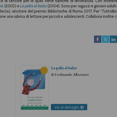
te di settore per le quali tiene rubriche di letteratura. Con Interlin
ia
(2002) e
La palla al balzo
(2004). Sono per ragazzi e giovani adulti
ecta), vincitore del premio Biblioteche di Roma 2017. Per “Tuttolibri
ne una rubrica di letture per piccoli e adolescenti. Collabora inoltre c
La palla al balzo
di
Ferdinando Albertazzi
Vai al dettaglio