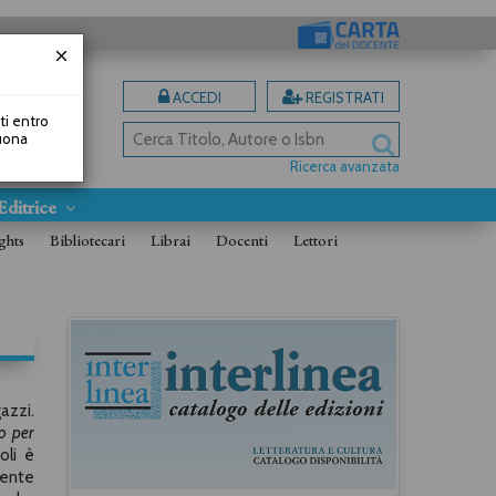
ACCEDI
REGISTRATI
uti entro
Buona
Ricerca avanzata
Editrice
ghts
Bibliotecari
Librai
Docenti
Lettori
azzi.
o per
oli è
mente