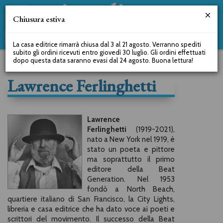
Chiusura estiva
La casa editrice rimarrà chiusa dal 3 al 21 agosto. Verranno spediti
subito gli ordini ricevuti entro giovedì 30 luglio. Gli ordini effettuati
dopo questa data saranno evasi dal 24 agosto. Buona lettura!
Lawrence Ferlinghetti
Lawrence
Ferlinghetti
(1919-2021),
nato a New York nel 1919, è
stato un poeta e pittore
ma soprattutto il primo
editore della Beat
Generation. Nel 1953
fondò a North Beach,
quartiere italiano di San Francisco, la City Lights,
libreria e casa editrice che ha dato voce ai poeti e
scrittori del movimento. Il successo della Beat