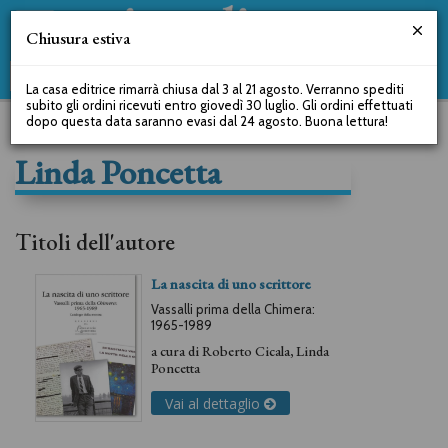
Chiusura estiva
La casa editrice rimarrà chiusa dal 3 al 21 agosto. Verranno spediti
subito gli ordini ricevuti entro giovedì 30 luglio. Gli ordini effettuati
dopo questa data saranno evasi dal 24 agosto. Buona lettura!
Linda Poncetta
Titoli dell'autore
La nascita di uno scrittore
Vassalli prima della Chimera:
1965-1989
a cura di
Roberto Cicala
,
Linda
Poncetta
Vai al dettaglio