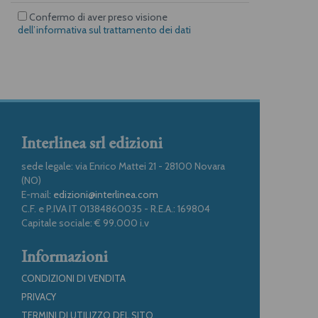
Confermo di aver preso visione
dell’informativa sul trattamento dei dati
Interlinea srl edizioni
sede legale: via Enrico Mattei 21 - 28100 Novara
(NO)
E-mail:
edizioni@interlinea.com
C.F. e P.IVA IT 01384860035 - R.E.A.: 169804
Capitale sociale: € 99.000 i.v
Informazioni
CONDIZIONI DI VENDITA
PRIVACY
TERMINI DI UTILIZZO DEL SITO