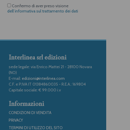
Confermo di aver preso visione
dell’informativa sul trattamento dei dati
Interlinea srl edizioni
sede legale: via Enrico Mattei 21 - 28100 Novara
(NO)
E-mail:
edizioni@interlinea.com
C.F. e P.IVA IT 01384860035 - R.E.A.: 169804
Capitale sociale: € 99.000 i.v
Informazioni
CONDIZIONI DI VENDITA
PRIVACY
TERMINI DI UTILIZZO DEL SITO