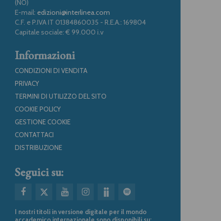
(NO)
E-mail:
edizioni@interlinea.com
C.F. e P.IVA IT 01384860035 - R.E.A.: 169804
Capitale sociale: € 99.000 i.v
Informazioni
CONDIZIONI DI VENDITA
PRIVACY
TERMINI DI UTILIZZO DEL SITO
COOKIE POLICY
GESTIONE COOKIE
CONTATTACI
DISTRIBUZIONE
Seguici su:
I nostri titoli in versione digitale per il mondo
accademico internazionale sono disponibili su: