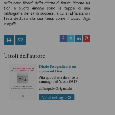
nella neve
.
Ricordi della ritirata di Russia
,
Ritorno sul
Don
e
Quota Albania
sono le tappe di una
bibliografia densa di successi, a cui si affiancano i
testi dedicati alla sua terra, come
Il bosco degli
urogalli
.
Titoli dell'autore
Diario fotografico di un
alpino sul Don
Vita quotidiana durante la
campagna di Russia (1942-
1943)
di
Pasquale Grignaschi
Vai al dettaglio