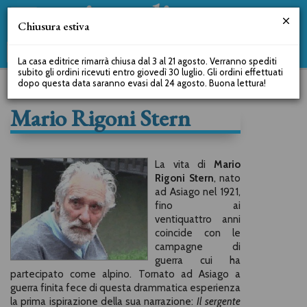
Chiusura estiva
La casa editrice rimarrà chiusa dal 3 al 21 agosto. Verranno spediti
subito gli ordini ricevuti entro giovedì 30 luglio. Gli ordini effettuati
dopo questa data saranno evasi dal 24 agosto. Buona lettura!
Mario Rigoni Stern
La vita di
Mario
Rigoni Stern
, nato
ad Asiago nel 1921,
fino ai
ventiquattro anni
coincide con le
campagne di
guerra cui ha
partecipato come alpino. Tornato ad Asiago a
guerra finita fece di questa drammatica esperienza
la prima ispirazione della sua narrazione:
Il sergente