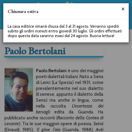
Chiusura estiva
La casa editrice rimarrà chiusa dal 3 al 21 agosto. Verranno spediti
subito gli ordini ricevuti entro giovedì 30 luglio. Gli ordini effettuati
dopo questa data saranno evasi dal 24 agosto. Buona lettura!
Paolo Bertolani
Paolo Bertolani
è uno dei maggiori
poeti dialettali italiani. Nato a Serra
di Lerici (La Spezia) nel 1931, scrive
prevalentemente nel suo dialetto
(il serrese, appunto il dialetto della
Serra) ma anche in lingua, come
nella raccolta
L'incertezza dei
bersagli
edita da Guanda. Ha
pubblicato anche racconti (
Racconto della Contea di
Levante
). Tra le sue maggiori opere di poesia,
Seinà
(Einaudi, 1985), ’
E góse, l’aia
(Guanda, 1988),
Avéi