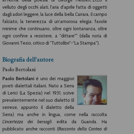
afferma della poesia di George Herbert."Ecco il
velluto degli occhi alati, l'aria d'aprile fatta di oggetti
dagli adori leggere, la luce della bella Carrara, il campo
falciato, la tenerezza di un'amorosa elegia: favole
minime che continuano, oltre ogni lontananza, oltre
ogni confine a resistere, a "dittare"" (dalla nota di
Giovanni Tesio, critico di "Tuttolibri"-"La Stampa").
Biografia dell'autore
Paolo Bertolani
Paolo Bertolani
è uno dei maggiori
poeti dialettali italiani. Nato a Serra
di Lerici (La Spezia) nel 1931, scrive
prevalentemente nel suo dialetto (il
serrese, appunto il dialetto della
Serra) ma anche in lingua, come nella raccolta
L'incertezza dei bersagli
edita da Guanda. Ha
pubblicato anche racconti (
Racconto della Contea di