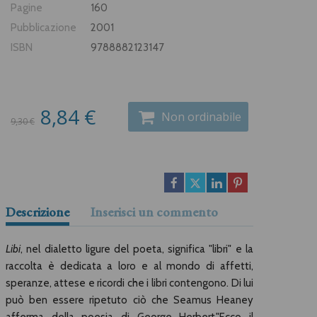
Pagine
160
Pubblicazione
2001
ISBN
9788882123147
8,84 €
Non ordinabile
9,30 €
Descrizione
Inserisci un commento
Libi
, nel dialetto ligure del poeta, significa "libri" e la
raccolta è dedicata a loro e al mondo di affetti,
speranze, attese e ricordi che i libri contengono. Di lui
può ben essere ripetuto ciò che Seamus Heaney