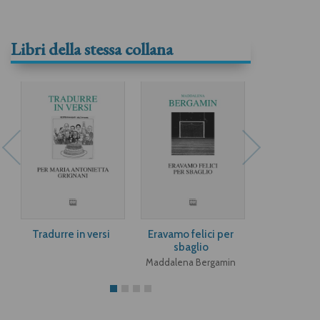
Libri della stessa collana
Tradurre in versi
Eravamo felici per
Angeli e a
sbaglio
Paula M
Maddalena Bergamin