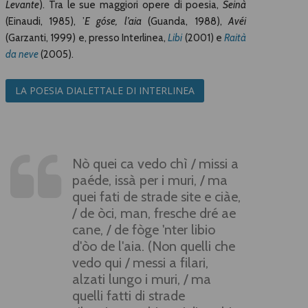
Levante
). Tra le sue maggiori opere di poesia,
Seinà
(Einaudi, 1985), ’
E góse, l’aia
(Guanda, 1988),
Avéi
(Garzanti, 1999) e, presso Interlinea,
Libi
(2001) e
Raità
da neve
(2005).
LA POESIA DIALETTALE DI INTERLINEA
Nò quei ca vedo chì / missi a
paéde, issà per i muri, / ma
quei fati de strade site e ciàe,
/ de òci, man, fresche dré ae
cane, / de fòge 'nter libio
d'òo de l'aia. (Non quelli che
vedo qui / messi a filari,
alzati lungo i muri, / ma
quelli fatti di strade