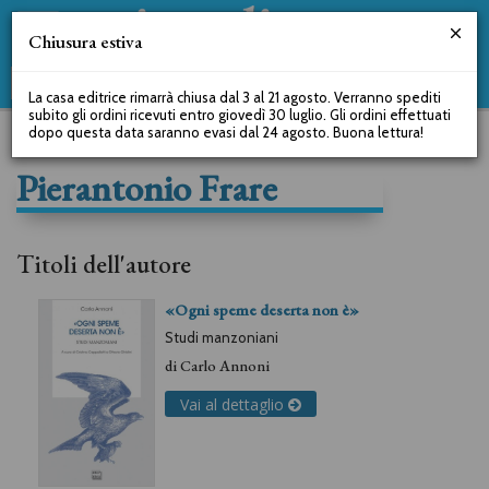
Chiusura estiva
La casa editrice rimarrà chiusa dal 3 al 21 agosto. Verranno spediti
subito gli ordini ricevuti entro giovedì 30 luglio. Gli ordini effettuati
dopo questa data saranno evasi dal 24 agosto. Buona lettura!
Pierantonio Frare
Titoli dell'autore
«Ogni speme deserta non è»
Studi manzoniani
di
Carlo Annoni
Vai al dettaglio