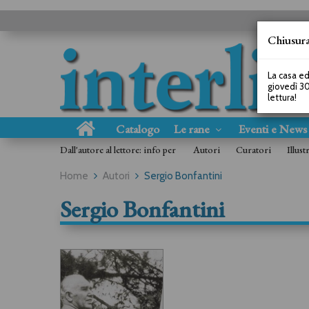
Chiusura
La casa ed
giovedì 30
lettura!
Catalogo
Le rane
Eventi e New
Dall'autore al lettore: info per
Autori
Curatori
Illust
Home
Autori
Sergio Bonfantini
Sergio Bonfantini