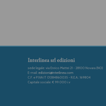
Interlinea srl edizioni
sede legale: via Enrico Mattei 21 - 28100 Novara (NO)
E-mail:
edizioni@interlinea.com
C.F. e P.IVA IT 01384860035 - R.E.A.: 169804
Capitale sociale: € 99.000 i.v