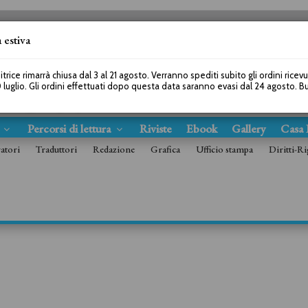
 estiva
SEGUICI SU
itrice rimarrà chiusa dal 3 al 21 agosto. Verranno spediti subito gli ordini ricev
 luglio. Gli ordini effettuati dopo questa data saranno evasi dal 24 agosto. 
s
Percorsi di lettura
Riviste
Ebook
Gallery
Casa 
ratori
Traduttori
Redazione
Grafica
Ufficio stampa
Diritti-Ri