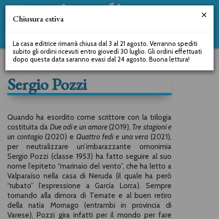
Chiusura estiva
La casa editrice rimarrà chiusa dal 3 al 21 agosto. Verranno spediti
subito gli ordini ricevuti entro giovedì 30 luglio. Gli ordini effettuati
dopo questa data saranno evasi dal 24 agosto. Buona lettura!
Sergio Pozzi
Quando ha esordito come scrittore con la trilogia
costituita da
Due odi e un amore
(2019),
Tre stagioni e
un contagio
(2020) e
Quattro fedi e una vera
(2021),
per neutralizzare un’imbarazzante omonimia
Sergio Pozzi (classe 1953) ha fatto seguire al suo
nome l’epiteto “marinaio del vento”, che ha letto a
Valparaíso nella casa di Neruda (il quale ha però
“rubato” l’espressione a García Lorca). Sempre
tornando alla dimora di Ternate e al buen retiro
della natìa Mornago (entrambi in provincia di
Varese), Pozzi gira infatti per il mondo per fare