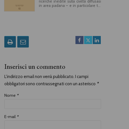
ricerche inedite sulla civiltà diffusasi
in area padana – e in particolare tra
le Alpi, il Po e il lago Maggiore – tra il
IX e il IV secolo a.C, in una rassegna
sui più recenti risultati della ricerca
archeologica. Il numero III di “Ziχu”, in
particolare, intende offrire uno
sguardo sulla fase denominata
Golasecca III A (500-350 a.C.),
l’ultimo stadio della civiltà
golasecchiana precedente
l’affermazione della cultura di La
Tène portata dai Galli transalpini. I
diversi saggi raccolti propongono
inoltre una riconsiderazione delle
Inserisci un commento
basi culturali nell’area padana dalla
prima età del Ferro al tramonto della
cultura di Golasecca, presentando i
L'indirizzo email non verrà pubblicato. I campi
risultati di indagini archeologiche
condotte a Bergamo, a Sesto
obbligatori sono contrassegnati con un asterisco
*
Calende, nonché dati di archivio e
studi di materiali museali.
Nome
*
E-mail
*