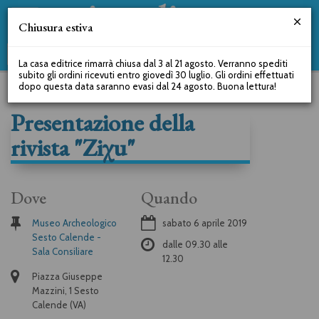
Chiusura estiva
La casa editrice rimarrà chiusa dal 3 al 21 agosto. Verranno spediti
subito gli ordini ricevuti entro giovedì 30 luglio. Gli ordini effettuati
dopo questa data saranno evasi dal 24 agosto. Buona lettura!
Presentazione della
rivista "Ziχu"
Dove
Quando
Museo Archeologico
sabato 6 aprile 2019
Sesto Calende -
dalle
09.30
alle
Sala Consiliare
12.30
Piazza Giuseppe
Mazzini, 1 Sesto
Calende (VA)