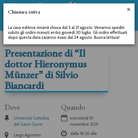
Chiusura estiva
La casa editrice rimarrà chiusa dal 3 al 21 agosto. Verranno spediti
subito gli ordini ricevuti entro giovedì 30 luglio. Gli ordini effettuati
dopo questa data saranno evasi dal 24 agosto. Buona lettura!
Presentazione di “Il
dottor Hieronymus
Münzer” di Silvio
Biancardi
Dove
Quando
Università Cattolica
mercoledì 10
del Sacro Cuore
novembre 2021
dalle
18.30
alle
Largo Agostino