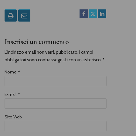
tutto questo alla memoria». Ma
questa straordinaria spedizione, che
il dottore documenterà
attentamente attraverso una sorta
di diario di viaggio, l’Itinerarium sive
peregrinatio excellentissimi viri, non
era mossa solo da motivi di alta
cultura. Hieronymus infatti godeva
Inserisci un commento
del sostegno di Massimiliano di
Asburgo, Rex romanorum, che gli
attribuiva un ruolo al contempo di
L'indirizzo email non verrà pubblicato. I campi
ambasciatore non ufficiale e di
informatore segreto. Attraverso il
obbligatori sono contrassegnati con un asterisco
*
racconto preciso e puntuale delle
vicende di cui il dottor Münzer si
rese protagonista, Silvio Biancardi ci
Nome
*
racconta quali meccanismi
muovessero le azioni dei sovrani
dell’epoca, tra relazioni famigliari e
interessi economici, e fino a che
E-mail
*
punto gli intellettuali potessero
avere un ruolo nelle piccole e grandi
vicende dell’Europa, negli anni che
segnarono il tramonto del
Medioevo e l’alba dell’Età moderna.
Sito Web