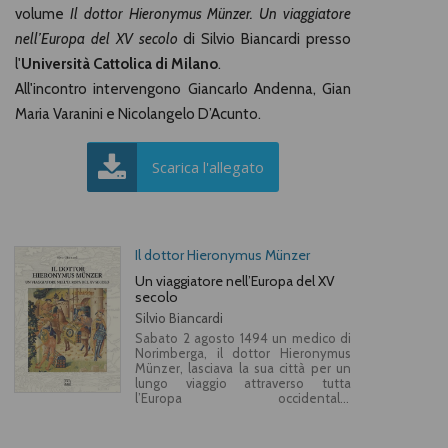
volume
Il dottor Hieronymus Münzer. Un viaggiatore
nell’Europa del XV secolo
di Silvio Biancardi presso
l'
Università Cattolica di Milano
.
All'incontro intervengono Giancarlo Andenna, Gian
Maria Varanini e Nicolangelo D’Acunto.
Scarica l'allegato
Il dottor Hieronymus Münzer
Un viaggiatore nell’Europa del XV
secolo
Silvio Biancardi
Sabato 2 agosto 1494 un medico di
Norimberga, il dottor Hieronymus
Münzer, lasciava la sua città per un
lungo viaggio attraverso tutta
l’Europa occidentale,
apparentemente con lo scopo di
«vedere molte genti, conoscere gli
usi di molti popoli, e tramandare