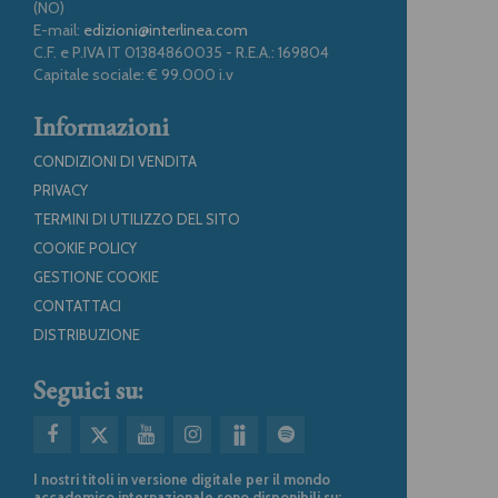
(NO)
E-mail:
edizioni@interlinea.com
C.F. e P.IVA IT 01384860035 - R.E.A.: 169804
Capitale sociale: € 99.000 i.v
Informazioni
CONDIZIONI DI VENDITA
PRIVACY
TERMINI DI UTILIZZO DEL SITO
COOKIE POLICY
GESTIONE COOKIE
CONTATTACI
DISTRIBUZIONE
Seguici su:
I nostri titoli in versione digitale per il mondo
accademico internazionale sono disponibili su: