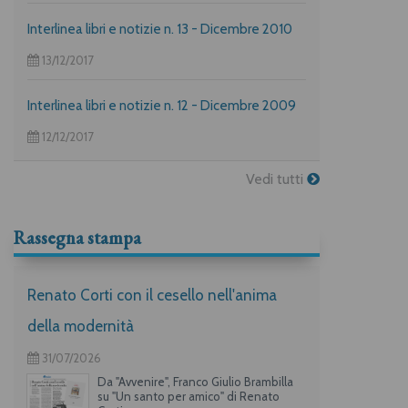
i più piccoli su "La frittata" raccontata da due dei
maggiori autori per l’infanzia, Guido Quarzo e Anna
Interlinea libri e notizie n. 13 - Dicembre 2010
Vivarelli) la casa editrice propone una deliziosa
offerta per i suoi lettori piuù golosi.
13/12/2017
Interlinea libri e notizie n. 12 - Dicembre 2009
12/12/2017
Vedi tutti
Rassegna stampa
Renato Corti con il cesello nell'anima
della modernità
31/07/2026
Da "Avvenire", Franco Giulio Brambilla
su "Un santo per amico" di Renato