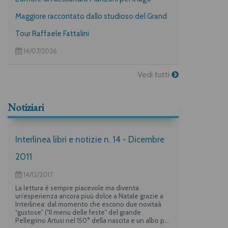
Maggiore raccontato dallo studioso del Grand
Tour Raffaele Fattalini
14/07/2026
Vedi tutti
Notiziari
Interlinea libri e notizie n. 14 - Dicembre
2011
14/12/2017
La lettura è sempre piacevole ma diventa
un’esperienza ancora piuù dolce a Natale grazie a
Interlinea: dal momento che escono due novitaà
“gustose” ("Il menu delle feste" del grande
Pellegrino Artusi nel 150° della nascita e un albo per