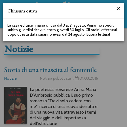
Chiusura estiva
La casa editrice rimarrà chiusa dal 3 al 21 agosto. Verranno spediti
subito gli ordini ricevuti entro giovedì 30 luglio. Gli ordini effettuati
dopo questa data saranno evasi dal 24 agosto. Buona lettura!
Notizie
Storia di una rinascita al femminile
Notizie
Notizia pubblicata il
01.03.2016
La poetessa novarese Anna Maria
D’Ambrosio pubblica il suo primo
romanzo "Devi solo cadere con
me": ricerca di una nuova identità e
di una nuova vita attraverso i temi
del viaggio e dell’importanza
dell’istruzione