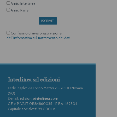
Amici Interlinea
Amici Rane
ISCRIVITI
Confermo di aver preso visione
dell’informativa sul trattamento dei dati
Interlinea srl edizioni
sede legale: via Enrico Mattei 21 - 28100 Novara
(NO)
E-mail:
edizioni@interlinea.com
C.F. e P.IVA IT 01384860035 - R.E.A.: 169804
Capitale sociale: € 99.000 i.v