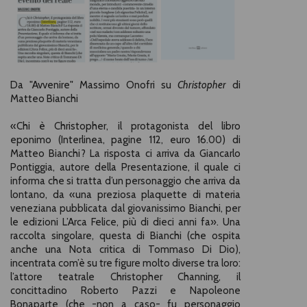
Da "Avvenire" Massimo Onofri su
Christopher
di
Matteo Bianchi
«Chi è Christopher, il protagonista del libro
eponimo (Interlinea, pagine 112, euro 16.00) di
Matteo Bianchi? La risposta ci arriva da Giancarlo
Pontiggia, autore della Presentazione, il quale ci
informa che si tratta d’un personaggio che arriva da
lontano, da «una preziosa plaquette di materia
veneziana pubblicata dal giovanissimo Bianchi, per
le edizioni L’Arca Felice, più di dieci anni fa». Una
raccolta singolare, questa di Bianchi (che ospita
anche una Nota critica di Tommaso Di Dio),
incentrata com’è su tre figure molto diverse tra loro:
l’attore teatrale Christopher Channing, il
concittadino Roberto Pazzi e Napoleone
Bonaparte (che -non a caso- fu personaggio