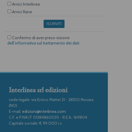
Amici Interlinea
Amici Rane
ISCRIVITI
Confermo di aver preso visione
dell’informativa sul trattamento dei dati
Interlinea srl edizioni
sede legale: via Enrico Mattei 21 - 28100 Novara
(NO)
E-mail:
edizioni@interlinea.com
C.F. e P.IVA IT 01384860035 - R.E.A.: 169804
Capitale sociale: € 99.000 i.v