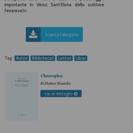
importante in Verso Sant’Elena dello scrittore
ferrarese)».
Scarica l'allegato
Tag:
Autori
Bibliotecari
Lettori
Librai
Christopher
di
Matteo Bianchi
Vai al dettaglio