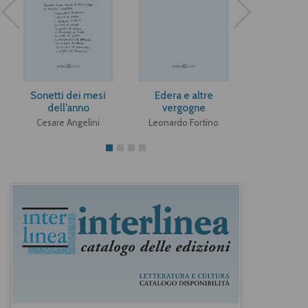
Sonetti dei mesi
Edera e altre
Poepi
dell’anno
vergogne
Sergio P
Cesare Angelini
Leonardo Fortino