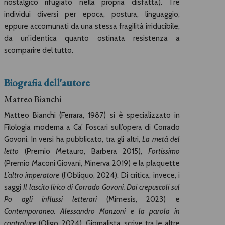
nostalgico rifugiato nella propria disfatta). Tre
individui diversi per epoca, postura, linguaggio,
eppure accomunati da una stessa fragilità irriducibile,
da un’identica quanto ostinata resistenza a
scomparire del tutto.
Biografia dell'autore
Matteo Bianchi
Matteo Bianchi (Ferrara, 1987) si è specializzato in
Filologia moderna a Ca’ Foscari sull’opera di Corrado
Govoni. In versi ha pubblicato, tra gli altri,
La metà del
letto
(Premio Metauro, Barbera 2015),
Fortissimo
(Premio Maconi Giovani, Minerva 2019) e la plaquette
L’altro imperatore
(l’Obliquo, 2024). Di critica, invece, i
saggi
Il lascito lirico
di Corrado Govoni. Dai crepuscoli sul
Po agli influssi letterari
(Mimesis, 2023) e
Contemporaneo. Alessandro Manzoni e la parola in
controluce
(Oligo, 2024). Giornalista, scrive tra le altre