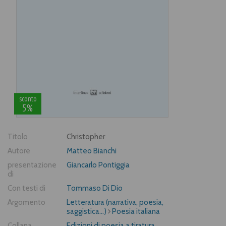
sconto
5%
Titolo
Christopher
Autore
Matteo Bianchi
presentazione
Giancarlo Pontiggia
di
Con testi di
Tommaso Di Dio
Argomento
Letteratura (narrativa, poesia,
saggistica...)
Poesia italiana
Collana
Edizioni di poesia a tiratura