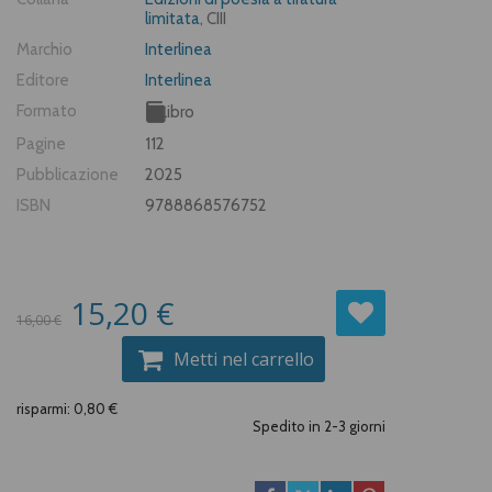
limitata
, CIII
Marchio
Interlinea
Editore
Interlinea
Formato
Libro
Pagine
112
Pubblicazione
2025
ISBN
9788868576752
15,20 €
16,00 €
Metti nel carrello
risparmi: 0,80 €
Spedito in 2-3 giorni