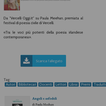
Da "Vercelli Oggi.it" su Paula Meehan, premiata al
festival di poesia civile di Vercelli.
«Tra le voci più potenti della poesia irlandese
contemporanea».
Scarica l'allegato
Tag:
Autori
Bibliotecari
Docenti
Lettori
Librai
Premi
Tradutt
Angeli e asfodeli
di
Paula Meehan