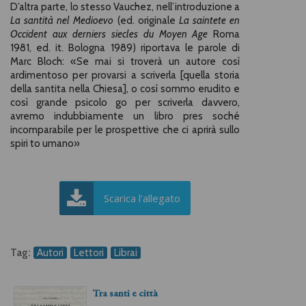
D’altra parte, lo stesso Vauchez, nell’introduzione a
La santità nel Medioevo
(ed. originale
La saintete en
Occident aux derniers siecles du Moyen Age
Roma
1981, ed. it. Bologna 1989) riportava le parole di
Marc Bloch: «Se mai si troverà un autore così
ardimentoso per provarsi a scriverla [quella storia
della santita nella Chiesa], o così sommo erudito e
così grande psicolo go per scriverla davvero,
avremo indubbiamente un libro pres soché
incomparabile per le prospettive che ci aprirà sullo
spiri to umano»
Scarica l'allegato
Tag:
Autori
Lettori
Librai
Tra santi e città