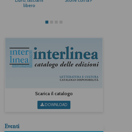
Libro, lasciami
Storie con la F
All’ombra
libero
nom
Scarica il catalogo
DOWNLOAD
Eventi