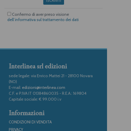
ISCRIVITI
Confermo di aver preso visione
dell’informativa sul trattamento dei dati
Interlinea srl edizioni
sede legale: via Enrico Mattei 21 - 28100 Novara
(NO)
E-mail:
edizioni@interlinea.com
C.F. e P.IVA IT 01384860035 - R.E.A.: 169804
Capitale sociale: € 99.000 i.v
Informazioni
CONDIZIONI DI VENDITA
PRIVACY