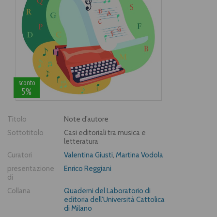
sconto
5%
Titolo
Note d’autore
Sottotitolo
Casi editoriali tra musica e
letteratura
Curatori
Valentina Giusti
,
Martina Vodola
presentazione
Enrico Reggiani
di
Collana
Quaderni del Laboratorio di
editoria dell'Università Cattolica
di Milano