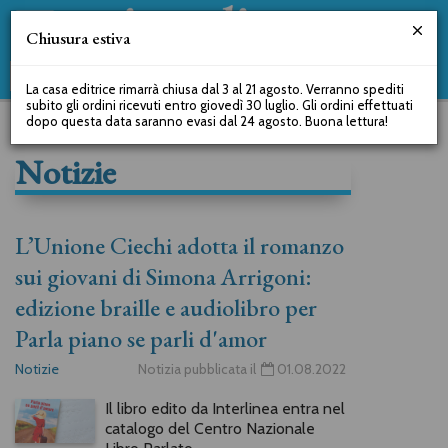
Chiusura estiva
La casa editrice rimarrà chiusa dal 3 al 21 agosto. Verranno spediti
subito gli ordini ricevuti entro giovedì 30 luglio. Gli ordini effettuati
dopo questa data saranno evasi dal 24 agosto. Buona lettura!
Notizie
L’Unione Ciechi adotta il romanzo
sui giovani di Simona Arrigoni:
edizione braille e audiolibro per
Parla piano se parli d'amor
Notizie
Notizia pubblicata il
01.08.2022
Il libro edito da Interlinea entra nel
catalogo del Centro Nazionale