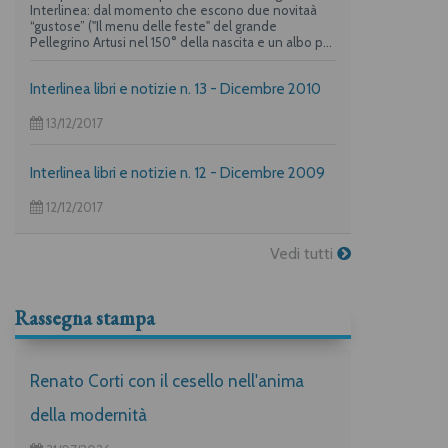
Interlinea: dal momento che escono due novitaà
“gustose” ("Il menu delle feste" del grande
Pellegrino Artusi nel 150° della nascita e un albo per
i più piccoli su "La frittata" raccontata da due dei
maggiori autori per l’infanzia, Guido Quarzo e Anna
Interlinea libri e notizie n. 13 - Dicembre 2010
Vivarelli) la casa editrice propone una deliziosa
offerta per i suoi lettori piuù golosi.
13/12/2017
Interlinea libri e notizie n. 12 - Dicembre 2009
12/12/2017
Vedi tutti
Rassegna stampa
Renato Corti con il cesello nell'anima
della modernità