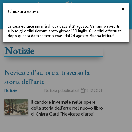
Chiusura estiva
La casa editrice rimarrà chiusa dal 3 al 21 agosto. Verranno spediti
subito gli ordini ricevuti entro giovedì 30 luglio. Gli ordini effettuati
dopo questa data saranno evasi dal 24 agosto. Buona lettura!
Notizie
Nevicate d'autore attraverso la
storia dell'arte
Notizie
Notizia pubblicata il
13.12.2021
Il candore invernale nelle opere
della storia dell'arte nel nuovo libro
di Chiara Gatti "Nevicate d'arte"