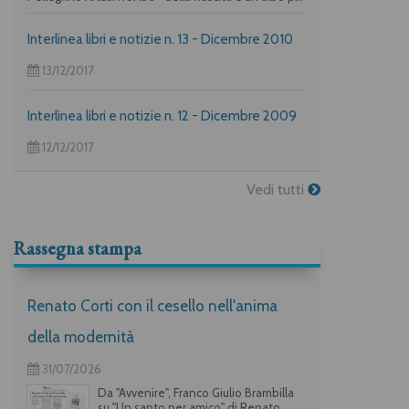
i più piccoli su "La frittata" raccontata da due dei
maggiori autori per l’infanzia, Guido Quarzo e Anna
Interlinea libri e notizie n. 13 - Dicembre 2010
Vivarelli) la casa editrice propone una deliziosa
offerta per i suoi lettori piuù golosi.
13/12/2017
Interlinea libri e notizie n. 12 - Dicembre 2009
12/12/2017
Vedi tutti
Rassegna stampa
Renato Corti con il cesello nell'anima
della modernità
31/07/2026
Da "Avvenire", Franco Giulio Brambilla
su "Un santo per amico" di Renato