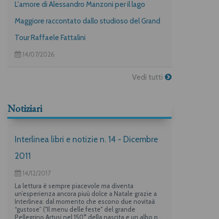
L'amore di Alessandro Manzoni per il lago
Maggiore raccontato dallo studioso del Grand
Tour Raffaele Fattalini
14/07/2026
Vedi tutti
Notiziari
Interlinea libri e notizie n. 14 - Dicembre
2011
14/12/2017
La lettura è sempre piacevole ma diventa
un’esperienza ancora piuù dolce a Natale grazie a
Interlinea: dal momento che escono due novitaà
“gustose” ("Il menu delle feste" del grande
Pellegrino Artusi nel 150° della nascita e un albo per