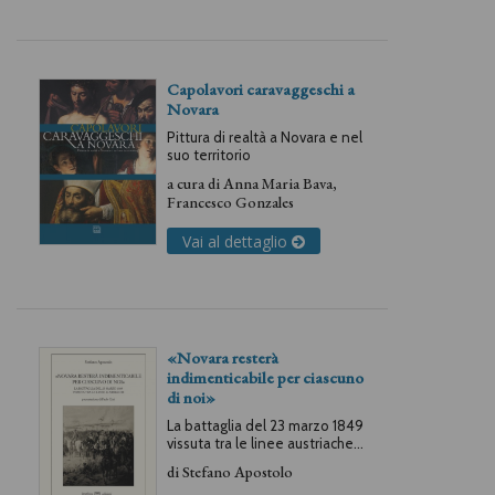
Capolavori caravaggeschi a
Novara
Pittura di realtà a Novara e nel
suo territorio
a cura di
Anna Maria Bava
,
Francesco Gonzales
Vai al dettaglio
«Novara resterà
indimenticabile per ciascuno
di noi»
La battaglia del 23 marzo 1849
vissuta tra le linee austriache.
Memorie, lettere, prose
di
Stefano Apostolo