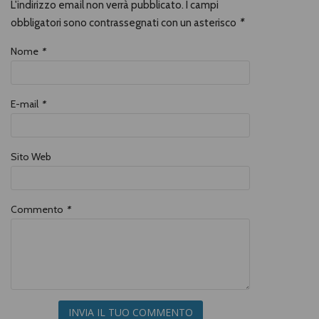
L'indirizzo email non verrà pubblicato. I campi
obbligatori sono contrassegnati con un asterisco
*
Nome
*
E-mail
*
Sito Web
Commento
*
INVIA IL TUO COMMENTO