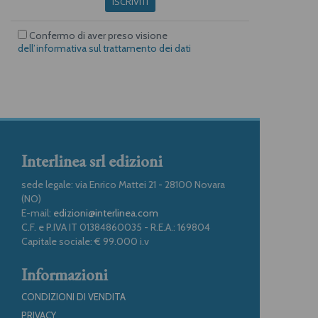
ISCRIVITI
Confermo di aver preso visione
dell’informativa sul trattamento dei dati
Interlinea srl edizioni
sede legale: via Enrico Mattei 21 - 28100 Novara
(NO)
E-mail:
edizioni@interlinea.com
C.F. e P.IVA IT 01384860035 - R.E.A.: 169804
Capitale sociale: € 99.000 i.v
Informazioni
CONDIZIONI DI VENDITA
PRIVACY