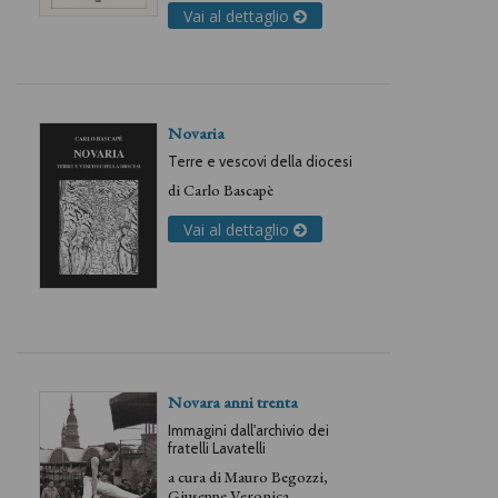
Vai al dettaglio
Novaria
Terre e vescovi della diocesi
di
Carlo Bascapè
Vai al dettaglio
Novara anni trenta
Immagini dall'archivio dei
fratelli Lavatelli
a cura di
Mauro Begozzi
,
Giuseppe Veronica