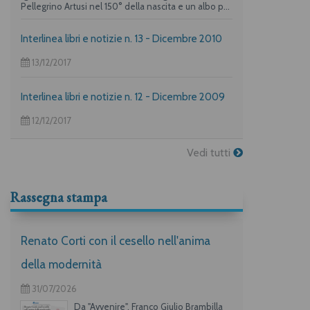
Pellegrino Artusi nel 150° della nascita e un albo per
i più piccoli su "La frittata" raccontata da due dei
maggiori autori per l’infanzia, Guido Quarzo e Anna
Interlinea libri e notizie n. 13 - Dicembre 2010
Vivarelli) la casa editrice propone una deliziosa
offerta per i suoi lettori piuù golosi.
13/12/2017
Interlinea libri e notizie n. 12 - Dicembre 2009
12/12/2017
Vedi tutti
Rassegna stampa
Renato Corti con il cesello nell'anima
della modernità
31/07/2026
Da "Avvenire", Franco Giulio Brambilla