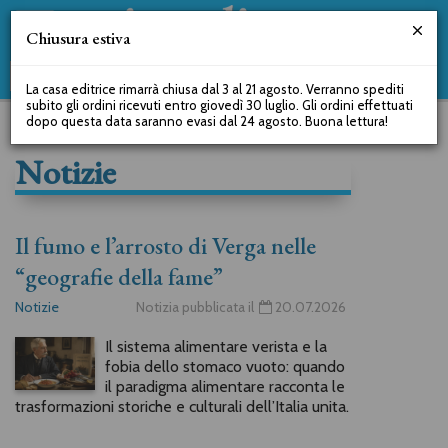
Chiusura estiva
La casa editrice rimarrà chiusa dal 3 al 21 agosto. Verranno spediti
subito gli ordini ricevuti entro giovedì 30 luglio. Gli ordini effettuati
dopo questa data saranno evasi dal 24 agosto. Buona lettura!
Notizie
Il fumo e l’arrosto di Verga nelle
“geografie della fame”
Notizie
Notizia pubblicata il
20.07.2026
Il sistema alimentare verista e la
fobia dello stomaco vuoto: quando
il paradigma alimentare racconta le
trasformazioni storiche e culturali dell’Italia unita.