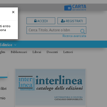
ACCEDI
REGISTRATI
uti entro
Buona
Ricerca avanzata
Editrice
ghts
Bibliotecari
Librai
Docenti
Lettori
libri
emio