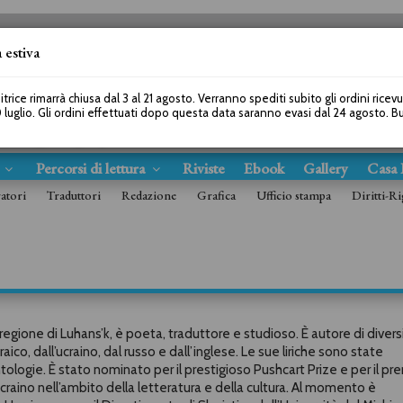
 estiva
SEGUICI SU
itrice rimarrà chiusa dal 3 al 21 agosto. Verranno spediti subito gli ordini ricev
 luglio. Gli ordini effettuati dopo questa data saranno evasi dal 24 agosto. 
s
Percorsi di lettura
Riviste
Ebook
Gallery
Casa 
ratori
Traduttori
Redazione
Grafica
Ufficio stampa
Diritti-Ri
regione di Luhans’k, è poeta, traduttore e studioso. È autore di diversi 
aico, dall’ucraino, dal russo e dall’inglese. Le sue liriche sono state
tologie. È stato nominato per il prestigioso Pushcart Prize e per il pr
raino nell’ambito della letteratura e della cultura. Al momento è