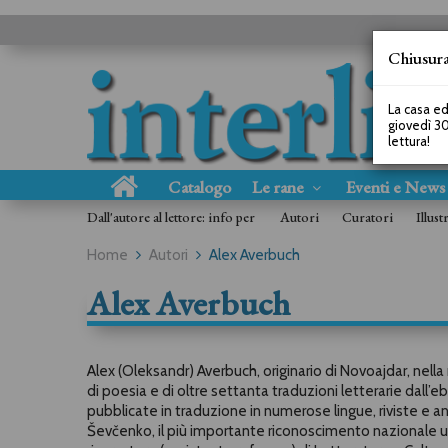
Chiusura
La casa ed
giovedì 30
lettura!
Catalogo
Le rane
Eventi e New
Dall'autore al lettore: info per
Autori
Curatori
Illust
Home
Autori
Alex Averbuch
Alex Averbuch
Alex (Oleksandr) Averbuch, originario di Novoajdar, nella 
di poesia e di oltre settanta traduzioni letterarie dall’ebr
pubblicate in traduzione in numerose lingue, riviste e an
Ševčenko, il più importante riconoscimento nazionale uc