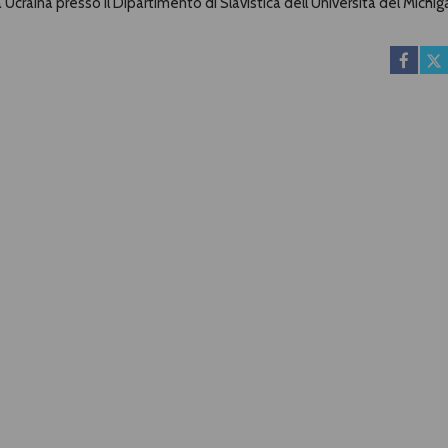
 Ucraina presso il Dipartimento di Slavistica dell’Università del Michig