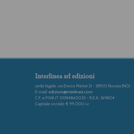
Interlinea srl edizioni
sede legale: via Enrico Mattei 21 - 28100 Novara (NO)
E-mail:
edizioni@interlinea.com
C.F. e P.IVA IT 01384860035 - R.E.A.: 169804
Capitale sociale: € 99.000 i.v