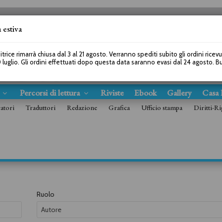
 estiva
SEGUICI SU
itrice rimarrà chiusa dal 3 al 21 agosto. Verranno spediti subito gli ordini ricev
 luglio. Gli ordini effettuati dopo questa data saranno evasi dal 24 agosto. 
s
Percorsi di lettura
Riviste
Ebook
Gallery
Casa 
ratori
Traduttori
Redazione
Grafica
Ufficio stampa
Diritti-Ri
Ruolo