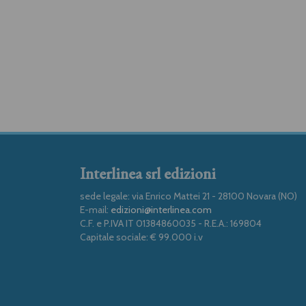
Interlinea srl edizioni
sede legale: via Enrico Mattei 21 - 28100 Novara (NO)
E-mail:
edizioni@interlinea.com
C.F. e P.IVA IT 01384860035 - R.E.A.: 169804
Capitale sociale: € 99.000 i.v