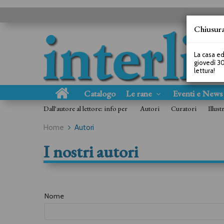
Chiusura
La casa ed
giovedì 30
lettura!
Catalogo
Le rane
Eventi e New
Dall'autore al lettore: info per
Autori
Curatori
Illust
Home
Autori
I nostri autori
Nome