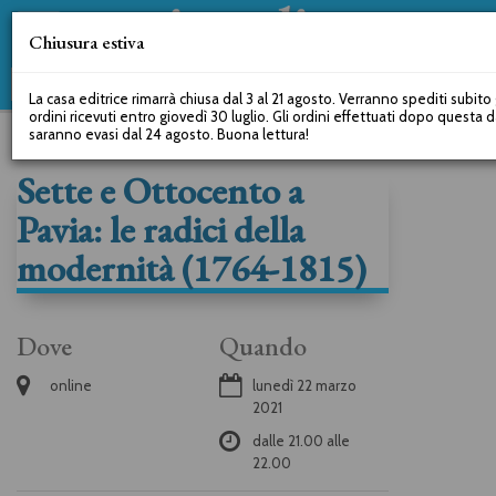
Chiusura estiva
La casa editrice rimarrà chiusa dal 3 al 21 agosto. Verranno spediti subito 
ordini ricevuti entro giovedì 30 luglio. Gli ordini effettuati dopo questa 
saranno evasi dal 24 agosto. Buona lettura!
Sette e Ottocento a
Pavia: le radici della
modernità (1764-1815)
Dove
Quando
online
lunedì 22 marzo
2021
dalle
21.00
alle
22.00