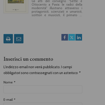
Gli atti del convegno "Sette e
Ottocento a Pavia: le radici della
modernità" illustrano attraverso i
protagonisti, scienziati e umanisti,
scrittori e musicisti, il primato di
Pavia e della sua Università come
centro della cultura europea nei
circa cinquant’anni che vanno dal
1764 al 1815.
Inserisci un commento
L'indirizzo email non verrà pubblicato. I campi
obbligatori sono contrassegnati con un asterisco
*
Nome
*
E-mail
*