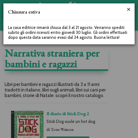
Chiusura estiva
La casa editrice rimarrà chiusa dal 3 al 21 agosto. Verranno spediti
subito gli ordini ricevuti entro giovedì 30 luglio. Gli ordini effettuati
dopo questa data saranno evasi dal 24 agosto. Buona lettura!
Narrativa straniera per
bambini e ragazzi
Libri per bambini e ragazzi illustrati da 3 a 11 anni
tradotti in italiano, libri sugli animali, libri sui cani per
bambini, storie di Natale: scopri il nostro catalogo.
Il diario di Stick Dog 2
Stick Dog vuole un hot dog
di
Tom Watson